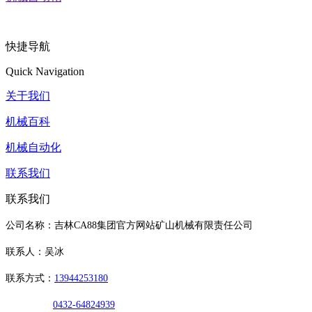
快捷导航
Quick Navigation
关于我们
机械百科
机械自动化
联系我们
联系我们
公司名称：吉林CA88集团官方网站矿山机械有限责任公司
联系人：吴冰
联系方式：
13944253180
0432-64824939