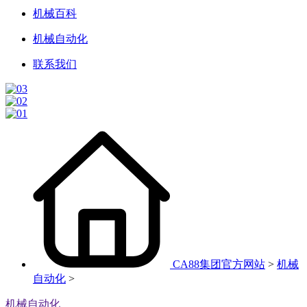
机械百科
机械自动化
联系我们
CA88集团官方网站
>
机械
自动化
>
机械自动化