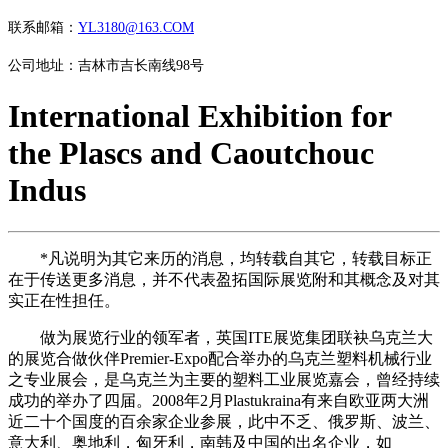
联系邮箱：
YL3180@163.COM
公司地址：吉林市吉长南线98号
International Exhibition for
the Plascs and Caoutchouc
Indus
*凡说明为其它来历的消息，均转载自其它，转载目标正
在于传送更多消息，并不代表盈拓国际展览附和其概念及对其
实正在性担任。
做为展览行业的领军者，英国ITE展览集团联袂乌克兰大
的展览合做伙伴Premier-Expo配合举办的乌克兰塑料机械行业
之专业展会，是乌克兰为主要的塑料工业展览嘉会，曾经持续
成功的举办了四届。2008年2月Plastukraina有来自欧亚两大洲
近二十个国度的百余家企业参展，此中不乏、俄罗斯、波兰、
意大利、奥地利，匈牙利，南韩及中国的出名企业，如