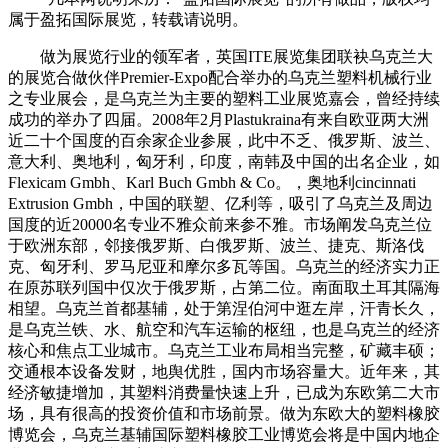
属于盈拓国际展览，转载请说明。
做为展览行业的领军者，英国ITE展览集团联袂乌克兰大
的展览合做伙伴Premier-Expo配合举办的乌克兰塑料机械行业
之专业展会，是乌克兰为主要的塑料工业展览嘉会，曾经持续
成功的举办了四届。2008年2月Plastukraina有来自欧亚两大洲
近二十个国度的百余家企业参展，此中不乏、俄罗斯、波兰、
意大利、奥地利，匈牙利，印度，南韩及中国的出名企业，如
Flexicam Gmbh、Karl Buch Gmbh & Co。，奥地利cincinnati
Extrusion Gmbh，中国的联塑、亿利等，吸引了乌克兰及周边
国度的近20000名专业不雅众前来参不雅。市场阐发乌克兰位
于欧洲东部，邻接俄罗斯、白俄罗斯、波兰、捷克、斯洛伐
克、匈牙利、罗马尼亚和摩尔多瓦等国。乌克兰的经济实力正
在原苏联列国中仅次于俄罗斯，占第二位。南面取土耳其隔海
相望。乌克兰首都基辅，处于第涅伯河中逛左岸，汗青长久，
是乌克兰铁、水、航空和汽车运输的枢纽，也是乌克兰的经济
核心和焦点工业城市。乌克兰工业布局相当完整，矿藏丰硕；
交通根本设备发财，地舆优胜，国内市场容量大。近年来，其
经济敏捷增加，其塑料消费量快速上升，已成为东欧第二大市
场，具有很高的投资价值和市场前景。做为东欧大的塑料橡胶
博览会，乌克兰基辅国际塑料橡胶工业博览会将是中国内地企