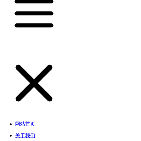
网站首页
关于我们