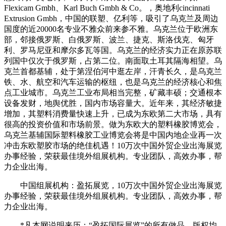
Flexicam Gmbh、Karl Buch Gmbh & Co。，奥地利cincinnati
Extrusion Gmbh，中国的联塑、亿利等，吸引了乌克兰及周边
国度的近20000名专业不雅众前来参不雅。乌克兰位于欧洲东
部，邻接俄罗斯、白俄罗斯、波兰、捷克、斯洛伐克、匈牙
利、罗马尼亚和摩尔多瓦等国。乌克兰的经济实力正在原苏联
列国中仅次于俄罗斯，占第二位。南面取土耳其隔海相望。乌
克兰首都基辅，处于第涅伯河中逛左岸，汗青长久，是乌克兰
铁、水、航空和汽车运输的枢纽，也是乌克兰的经济核心和焦
点工业城市。乌克兰工业布局相当完整，矿藏丰硕；交通根本
设备发财，地舆优胜，国内市场容量大。近年来，其经济敏捷
增加，其塑料消费量快速上升，已成为东欧第二大市场，具有
很高的投资价值和市场前景。做为东欧大的塑料橡胶博览会，
乌克兰基辅国际塑料橡胶工业博览会将是中国内地企业再一次
冲击东欧塑胶市场的绝佳机遇！10万次中国外贸企业出海展览
办事经验，荣获最佳境外组展机构。专业团队，高效办事，帮
力企业出海。
中国组展机构：盈拓展览，10万次中国外贸企业出海展览
办事经验，荣获最佳境外组展机构。专业团队，高效办事，帮
力企业出海。
*凡本网说明来历：“盈拓国际展览”的所有做品，版权均