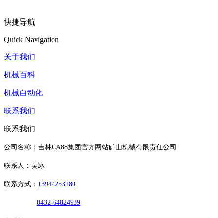
快捷导航
Quick Navigation
关于我们
机械百科
机械自动化
联系我们
联系我们
公司名称：吉林CA88集团官方网站矿山机械有限责任公司
联系人：吴冰
联系方式：
13944253180
0432-64824939