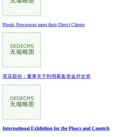
Plastic Processors meet their Direct Clients
茶花股份：董事关于利用募集资金对全资
International Exhibition for the Plascs and Caoutch