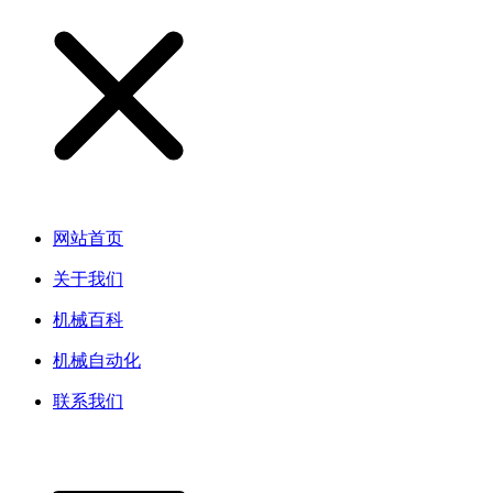
网站首页
关于我们
机械百科
机械自动化
联系我们