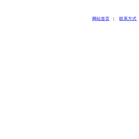
网站首页
|
联系方式