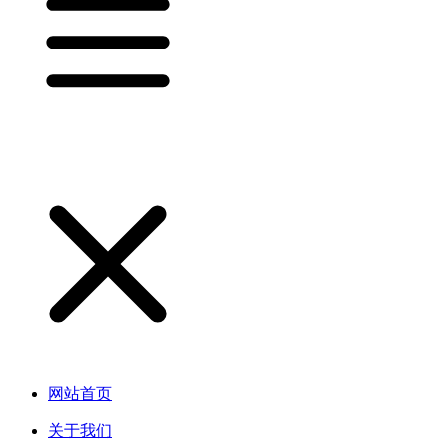
网站首页
关于我们