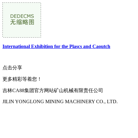
International Exhibition for the Plascs and Caoutch
点击分享
更多精彩等着您！
吉林CA88集团官方网站矿山机械有限责任公司
JILIN YONGLONG MINING MACHINERY CO., LTD.
公司地址：吉林市吉长南线98号
联系人：吴冰