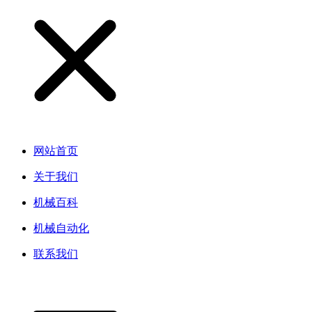
网站首页
关于我们
机械百科
机械自动化
联系我们