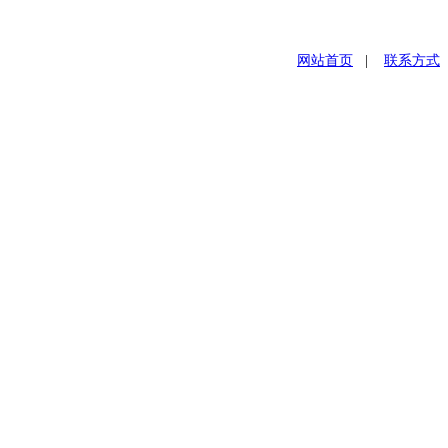
网站首页
|
联系方式