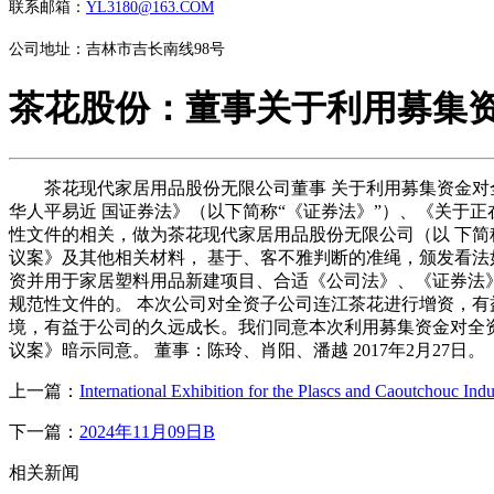
联系邮箱：
YL3180@163.COM
公司地址：吉林市吉长南线98号
茶花股份：董事关于利用募集
茶花现代家居用品股份无限公司董事 关于利用募集资金对全
华人平易近 国证券法》（以下简称“《证券法》”）、《关于
性文件的相关，做为茶花现代家居用品股份无限公司（以 下简
议案》及其他相关材料， 基于、客不雅判断的准绳，颁发看法
资并用于家居塑料用品新建项目、合适《公司法》、《证券法》
规范性文件的。 本次公司对全资子公司连江茶花进行增资，有
境，有益于公司的久远成长。我们同意本次利用募集资金对全资
议案》暗示同意。 董事：陈玲、肖阳、潘越 2017年2月27日。
上一篇：
International Exhibition for the Plascs and Caoutchouc Ind
下一篇：
2024年11月09日B
相关新闻