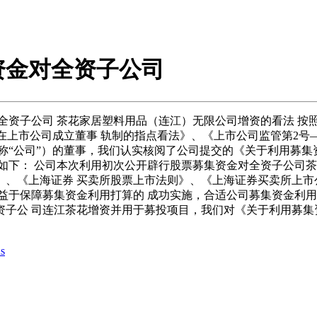
资金对全资子公司
资子公司 茶花家居塑料用品（连江）无限公司增资的看法 按照
正在上市公司成立董事 轨制的指点看法》、《上市公司监管第2号
称“公司”）的董事，我们认实核阅了公司提交的《关于利用募集
如下： 公司本次利用初次公开辟行股票募集资金对全资子公司茶
、《上海证券 买卖所股票上市法则》、《上海证券买卖所上市公
益于保障募集资金利用打算的 成功实施，合适公司募集资金利用
子公 司连江茶花增资并用于募投项目，我们对《关于利用募集
us