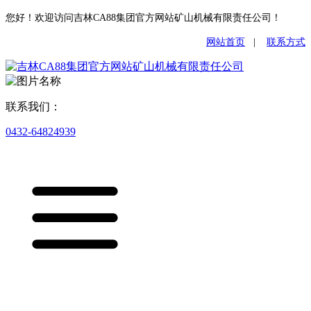
您好！欢迎访问吉林CA88集团官方网站矿山机械有限责任公司！
网站首页
|
联系方式
联系我们：
0432-64824939