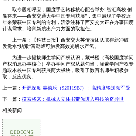
取专题相呼应，国度手艺转移核心配合举办“智汇高校 创
赢将来——西安交通大学中国专利获展”，集中展现了学校近
年来荣获中国专利的专利，活泼注释了西安交大正在办事国度
计谋需求、培育新质出产力方面的取担任。
上一条：【科技日报】西安交大英传授团队取得新冲破
发觉水“贴紧”富勒烯可触发高效光解水产氢。
为进一步提拔师生学问产权认识，藏书楼（高校国度学问
产权消息办事核心）举办学问产权从题勾当，涵盖学问产权专
题取本校中国专利获展两大板块，吸引了数百名师生积极参
取，反应优良。
上一篇：
开源深度 美德乐（920119BJ）：高精度输送领军受
下一篇：
摸索将来：机械人立体书带你进入科技的奇异世
相关新闻