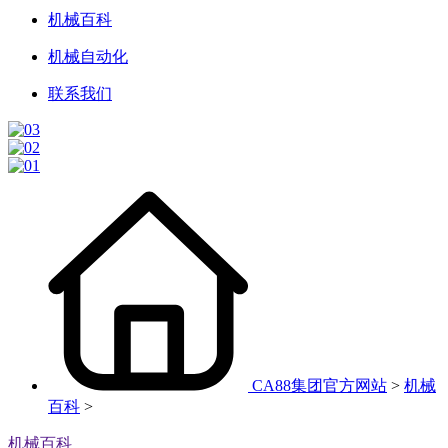
机械百科
机械自动化
联系我们
CA88集团官方网站
>
机械
百科
>
机械百科