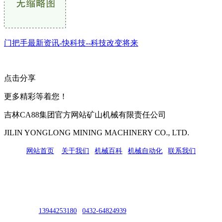
门把手最新资讯-快科技--科技改变将来
点击分享
更多精彩等着您！
吉林CA88集团官方网站矿山机械有限责任公司
JILIN YONGLONG MINING MACHINERY CO., LTD.
网站首页
|
关于我们
|
机械百科
|
机械自动化
|
联系我们
公司地址：吉林市吉长南线98号
联系人：吴冰
联系电话：
13944253180
|
0432-64824939