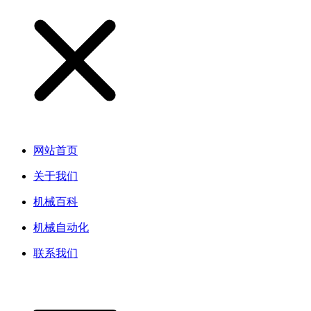
网站首页
关于我们
机械百科
机械自动化
联系我们