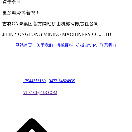
点击分享
更多精彩等着您！
吉林CA88集团官方网站矿山机械有限责任公司
JILIN YONGLONG MINING MACHINERY CO., LTD.
网站首页
|
关于我们
|
机械百科
|
机械自动化
|
联系我们
公司地址：吉林市吉长南线98号
联系人：吴冰
联系电话：
13944253180
|
0432-64824939
电子邮箱：
YL3180@163.COM