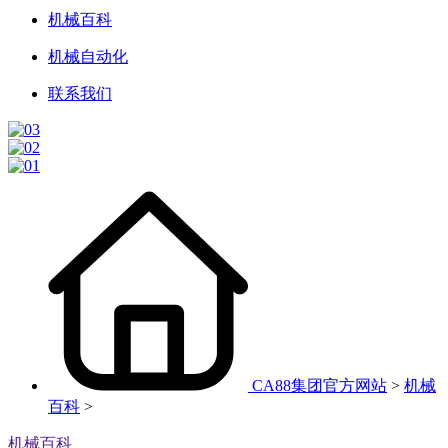
机械百科
机械自动化
联系我们
CA88集团官方网站
>
机械
百科
>
机械百科