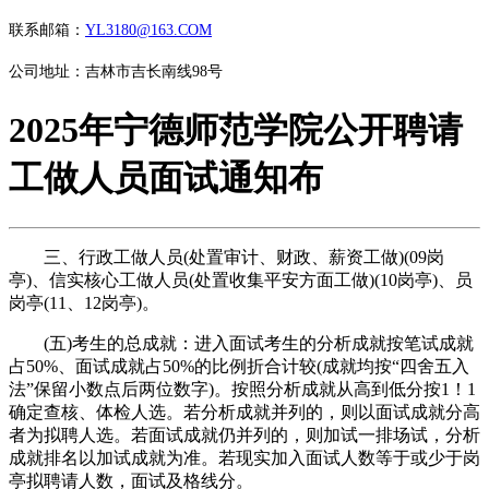
联系邮箱：
YL3180@163.COM
公司地址：吉林市吉长南线98号
2025年宁德师范学院公开聘请
工做人员面试通知布
三、行政工做人员(处置审计、财政、薪资工做)(09岗
亭)、信实核心工做人员(处置收集平安方面工做)(10岗亭)、员
岗亭(11、12岗亭)。
(五)考生的总成就：进入面试考生的分析成就按笔试成就
占50%、面试成就占50%的比例折合计较(成就均按“四舍五入
法”保留小数点后两位数字)。按照分析成就从高到低分按1！1
确定查核、体检人选。若分析成就并列的，则以面试成就分高
者为拟聘人选。若面试成就仍并列的，则加试一排场试，分析
成就排名以加试成就为准。若现实加入面试人数等于或少于岗
亭拟聘请人数，面试及格线分。