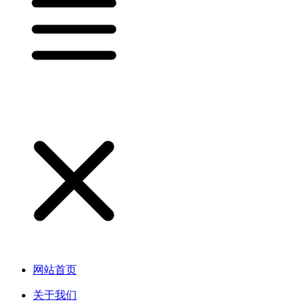
网站首页
关于我们