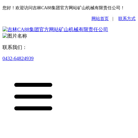
您好！欢迎访问吉林CA88集团官方网站矿山机械有限责任公司！
网站首页
|
联系方式
联系我们：
0432-64824939