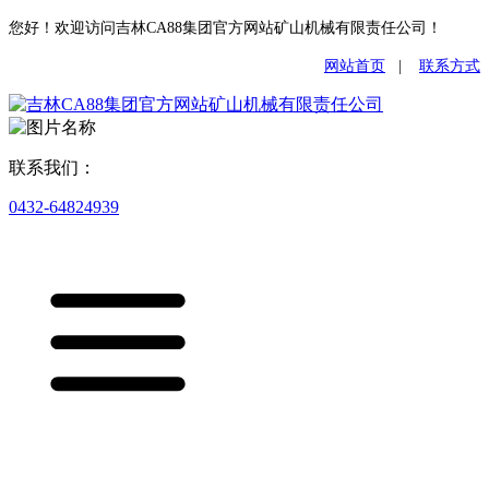
您好！欢迎访问吉林CA88集团官方网站矿山机械有限责任公司！
网站首页
|
联系方式
联系我们：
0432-64824939