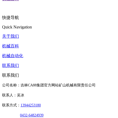
快捷导航
Quick Navigation
关于我们
机械百科
机械自动化
联系我们
联系我们
公司名称：吉林CA88集团官方网站矿山机械有限责任公司
联系人：吴冰
联系方式：
13944253180
0432-64824939