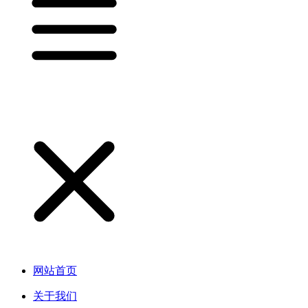
网站首页
关于我们