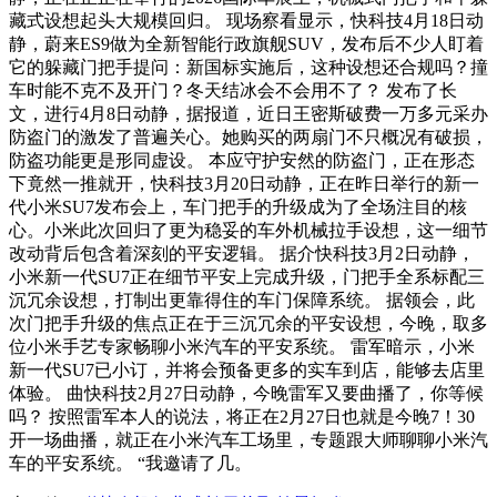
藏式设想起头大规模回归。 现场察看显示，快科技4月18日动
静，蔚来ES9做为全新智能行政旗舰SUV，发布后不少人盯着
它的躲藏门把手提问：新国标实施后，这种设想还合规吗？撞
车时能不克不及开门？冬天结冰会不会用不了？ 发布了长
文，进行4月8日动静，据报道，近日王密斯破费一万多元采办
防盗门的激发了普遍关心。她购买的两扇门不只概况有破损，
防盗功能更是形同虚设。 本应守护安然的防盗门，正在形态
下竟然一推就开，快科技3月20日动静，正在昨日举行的新一
代小米SU7发布会上，车门把手的升级成为了全场注目的核
心。小米此次回归了更为稳妥的车外机械拉手设想，这一细节
改动背后包含着深刻的平安逻辑。 据介快科技3月2日动静，
小米新一代SU7正在细节平安上完成升级，门把手全系标配三
沉冗余设想，打制出更靠得住的车门保障系统。 据领会，此
次门把手升级的焦点正在于三沉冗余的平安设想，今晚，取多
位小米手艺专家畅聊小米汽车的平安系统。 雷军暗示，小米
新一代SU7已小订，并将会预备更多的实车到店，能够去店里
体验。 曲快科技2月27日动静，今晚雷军又要曲播了，你等候
吗？ 按照雷军本人的说法，将正在2月27日也就是今晚7！30
开一场曲播，就正在小米汽车工场里，专题跟大师聊聊小米汽
车的平安系统。 “我邀请了几。