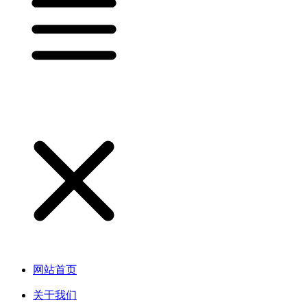
网站首页
关于我们