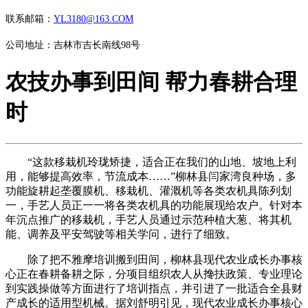
联系邮箱：
YL3180@163.COM
公司地址：吉林市吉长南线98号
农技办事到田间 帮力春耕合理
时
“这款移栽机玲珑矫捷，适合正在我们的山地、坡地上利
用，能够提高效率，节流成本……”柳林县闫家湾良种场，多
功能旋耕起垄覆膜机、移栽机、灌溉机等各类农机具陈列划
一，手艺人员正一一将各类农机具的功能展现给农户。针对本
年沉点推广的移栽机，手艺人员通过示范种植大葱、将其机
能、调养及平安驾驶等相关学问，进行了细致。
除了把不雅摩培训搬到田间，柳林县现代农业成长办事核
心正在春耕备耕之际，分项目组织农人从搀扶政策、专业理论
到实践操做等方面进行了培训指点，并引进了一批适合全县财
产成长的适用型机械。据刘舒明引见，现代农业成长办事核心