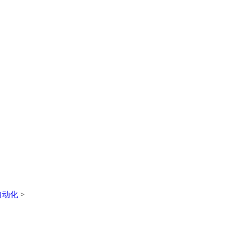
自动化
>