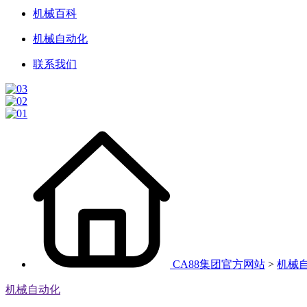
机械百科
机械自动化
联系我们
CA88集团官方网站
>
机械
机械自动化