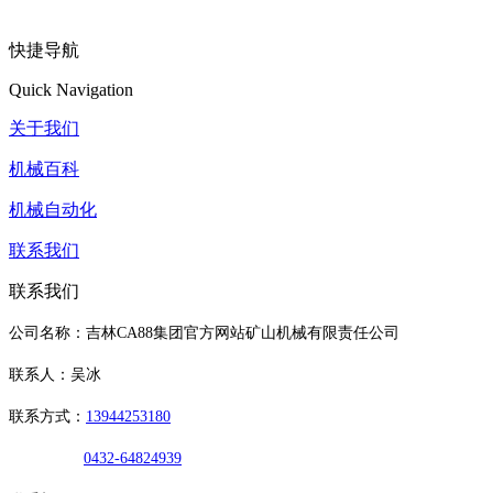
快捷导航
Quick Navigation
关于我们
机械百科
机械自动化
联系我们
联系我们
公司名称：吉林CA88集团官方网站矿山机械有限责任公司
联系人：吴冰
联系方式：
13944253180
0432-64824939