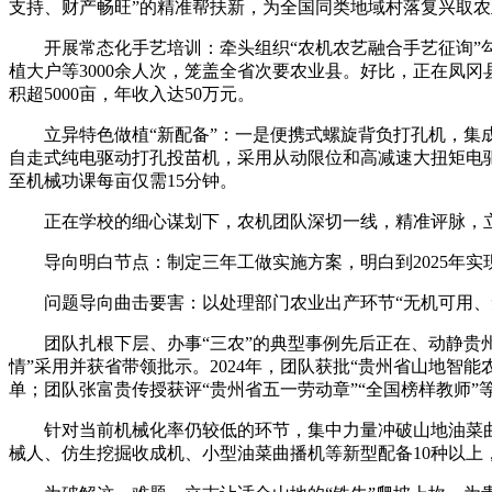
支持、财产畅旺”的精准帮扶新，为全国同类地域村落复兴取农
开展常态化手艺培训：牵头组织“农机农艺融合手艺征询”勾
植大户等3000余人次，笼盖全省次要农业县。好比，正在凤
积超5000亩，年收入达50万元。
立异特色做植“新配备”：一是便携式螺旋背负打孔机，集成
自走式纯电驱动打孔投苗机，采用从动限位和高减速大扭矩电
至机械功课每亩仅需15分钟。
正在学校的细心谋划下，农机团队深切一线，精准评脉，立异
导向明白节点：制定三年工做实施方案，明白到2025年实
问题导向曲击要害：以处理部门农业出产环节“无机可用、无
团队扎根下层、办事“三农”的典型事例先后正在、动静贵州客
情”采用并获省带领批示。2024年，团队获批“贵州省山地智能
单；团队张富贵传授获评“贵州省五一劳动章”“全国榜样教师
针对当前机械化率仍较低的环节，集中力量冲破山地油菜曲播
械人、仿生挖掘收成机、小型油菜曲播机等新型配备10种以上