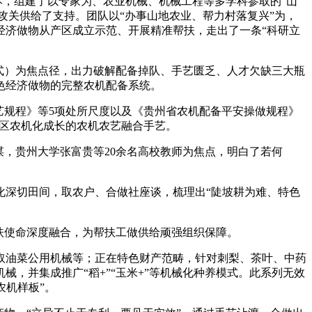
，组建了以专家为、农业机械、机械工程等多学科参取的“山
艺攻关供给了支持。团队以“办事山地农业、帮力村落复兴”为，
经济做物从产区成立示范、开展精准帮扶，走出了一条“科研立
式）为焦点径，出力破解配备掉队、手艺匮乏、人才欠缺三大瓶
特色经济做物的完整农机配备系统。
规程》等5项处所尺度以及《贵州省农机配备平安操做规程》
山区农机化成长的农机农艺融合手艺。
，贵州大学张富贵等20余名高校教师为焦点，明白了若何
态化深切田间，取农户、合做社座谈，梳理出“陡坡耕为难、特色
扶使命深度融合，为帮扶工做供给顽强组织保障。
油菜公用机械等；正在特色财产范畴，针对刺梨、茶叶、中药
，并集成推广“稻+”“玉米+”等机械化种养模式。此系列无效
农机样板”。