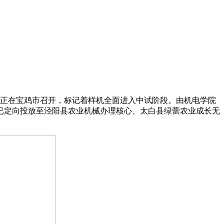
正在宝鸡市召开，标记着样机全面进入中试阶段。由机电学院
已定向投放至泾阳县农业机械办理核心、太白县绿蕾农业成长无