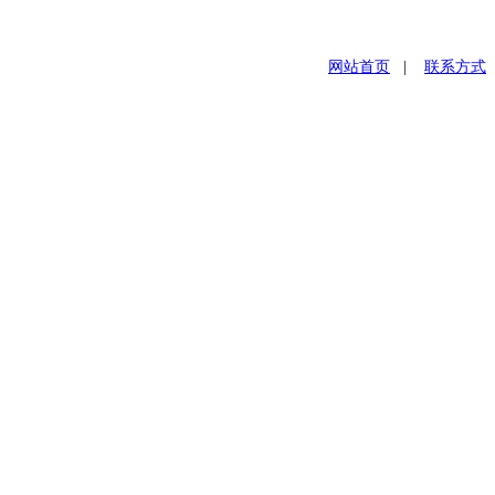
网站首页
|
联系方式