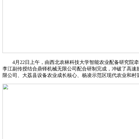
4月22日上午，由西北农林科技大学智能农业配备研究院牵
李江副传授结合鼎铎机械无限公司配合研制完成，冲破了高速
限公司、大荔县设备农业成长核心、杨凌示范区现代农业和村