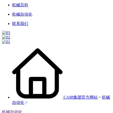
机械百科
机械自动化
联系我们
CA88集团官方网站
>
机械
自动化
>
机械自动化