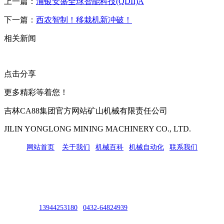
上一篇：
浦银安盛全球智能科技(QDII)A
下一篇：
西农智制！移栽机新冲破！
相关新闻
点击分享
更多精彩等着您！
吉林CA88集团官方网站矿山机械有限责任公司
JILIN YONGLONG MINING MACHINERY CO., LTD.
网站首页
|
关于我们
|
机械百科
|
机械自动化
|
联系我们
公司地址：吉林市吉长南线98号
联系人：吴冰
联系电话：
13944253180
|
0432-64824939