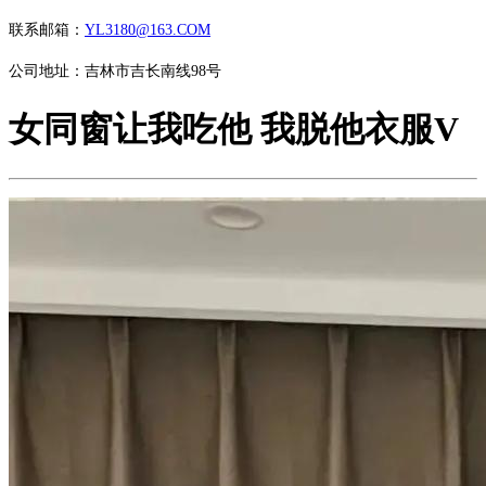
联系邮箱：
YL3180@163.COM
公司地址：吉林市吉长南线98号
女同窗让我吃他 我脱他衣服V