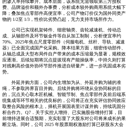
的渗入率持续攀升。成本层面，该系统无需领取第三方授权
费、品牌溢价和额外办事费，分析成本较外购商用系统大幅下
降；叠加焦点零部件高便宜率，公司产物订价仅为国外同类产
物的 1/2至 1/3，性价比劣势凸起，无力支持市场所作力。
公司已实现机架铸件、细密轴类、齿轮减速机、传动总
成、从轴部件及环节钣金件等自从加工制制，分析便宜率约
70%。2025年焦点尺度零部件（伺服电机、丝杆、导轨、减速
器）已全面完成国产化采购。降本结果方面，细密传动部件、
从轴总成及大型布局件自产带来的成本压缩最为显著，规模效
应逐渐。后续短期将沉点提拔现有产能操纵率，中持久则打算
对残剩高价值外协环节部件推进自研量产，进一步巩固成本劣
势。
外延并购方面，公司内生增加为从、外延并购为辅的准
绳，不参取跨界盲目并购。后续并购将环绕从业协同标的目
的，沉点关心取木匠机械、智能节制、焦点零部件及前后端系
统集成等环节相关的优良标的，公司将正在充实评估协同效应
取整合风险的根本上，择机开展国表里计谋并购，持续巩固分
析合作力。Q7．关于实控人增持、已实施股份增持打算，目
前增持进展合适预期，充实彰显了大股东对公司将来成长的果
断立场。同时，公司 2025 年股票期权激励打算已获股东大会