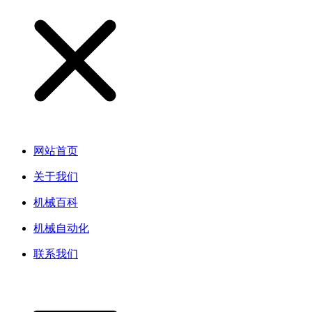
网站首页
关于我们
机械百科
机械自动化
联系我们