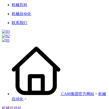
机械百科
机械自动化
联系我们
CA88集团官方网站
>
机械
自动化
>
机械自动化