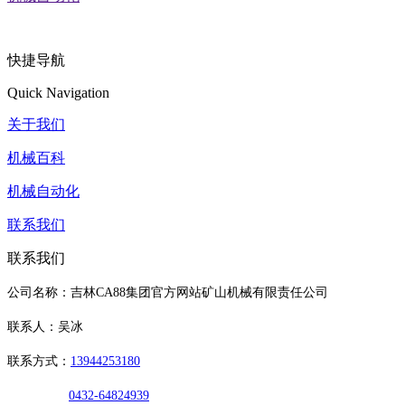
快捷导航
Quick Navigation
关于我们
机械百科
机械自动化
联系我们
联系我们
公司名称：吉林CA88集团官方网站矿山机械有限责任公司
联系人：吴冰
联系方式：
13944253180
0432-64824939