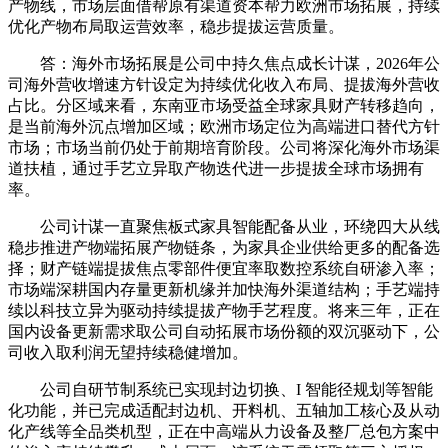
产物线，市场层面借帮原有渠道资本帮力欧洲市场拓展，持续
优化产物布局取运营效率，稳步提拔运营质量。
答：海外市场拓展是公司中持久焦点成长计谋，2026年公
司海外营收增速方针设定为持续优化收入布局、提拔海外营收
占比。分区域来看，东南亚市场受益全球家具财产转移趋向，
是当前海外沉点增加区域；欧洲市场定位为高端进口替代方针
市场；市场当前仍处于前期培育阶段。公司将深化海外市场渠
道扶植，通过手艺立异取产物迭代进一步提拔全球市场拥有
率。
公司计谋一直聚焦板式家具智能配备从业，环绕四大从线
稳步推进产物端拓展产物链条，为家具企业供给更多的配备选
择；财产链端提拔焦点零部件便宜率取数控系统自研渗入率；
市场端深耕国内存量更新机缘并加快海外渠道结构；手艺端持
续以科技立异为驱动持续提拔产物手艺程度。将来三年，正在
国内设备更新需求取公司自动拓展市场份额的双沉驱动下，公
司收入取利润无望持续稳健增加。
公司自研节制系统已实现封边切换、I 智能径规划等智能
化功能，并已完成适配封边机、开料机、五轴加工核心及从动
化产线等全品类机型，正在中高端从力设备及整厂总包方案中