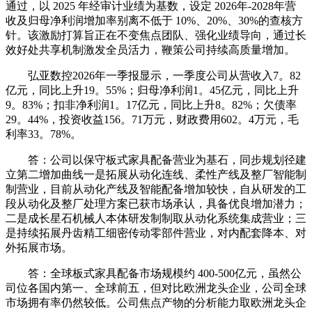
通过，以 2025 年经审计业绩为基数，设定 2026年-2028年营
收及归母净利润增加率别离不低于 10%、20%、30%的查核方
针。该激励打算旨正在不变焦点团队、强化业绩导向，通过长
效好处共享机制激发全员活力，鞭策公司持续高质量增加。
弘亚数控2026年一季报显示，一季度公司从营收入7。82
亿元，同比上升19。55%；归母净利润1。45亿元，同比上升
9。83%；扣非净利润1。17亿元，同比上升8。82%；欠债率
29。44%，投资收益156。71万元，财政费用602。4万元，毛
利率33。78%。
答：公司以保守板式家具配备营业为基石，同步规划径建
立第二增加曲线一是拓展从动化连线、柔性产线及整厂智能制
制营业，目前从动化产线及智能配备增加较快，自从研发的工
段从动化及整厂处理方案已获市场承认，具备优良增加潜力；
二是成长星石机械人本体研发制制取从动化系统集成营业；三
是持续拓展丹齿精工细密传动零部件营业，对内配套降本、对
外拓展市场。
答：全球板式家具配备市场规模约 400-500亿元，虽然公
司位各国内第一、全球前五，但对比欧洲龙头企业，公司全球
市场拥有率仍然较低。公司焦点产物的分析能力取欧洲龙头企