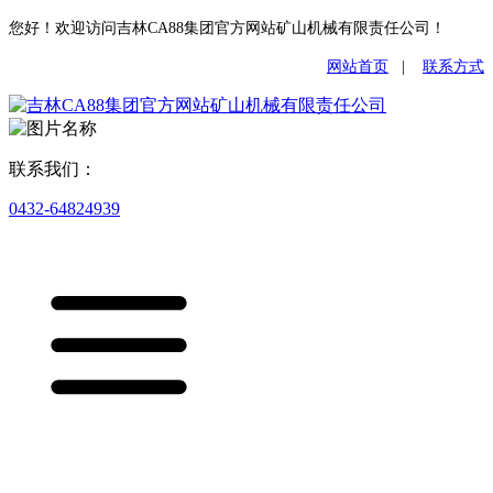
您好！欢迎访问吉林CA88集团官方网站矿山机械有限责任公司！
网站首页
|
联系方式
联系我们：
0432-64824939