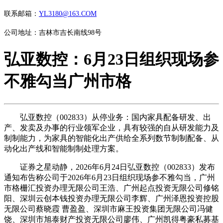
联系邮箱：
YL3180@163.COM
公司地址：吉林市吉长南线98号
弘亚数控：6月23日组织现场参
不雅勾当广州市格
弘亚数控（002833）从停业务：国内家具配备研发、出
产、发卖及办事的行业领军企业，具有较强的自从研发能力及
制制能力，为家具的智能化出产供给全系列数节制制配备、从
动化出产线和智能制制处理方案。
证券之星动静，2026年6月24日弘亚数控（002833）发布
通知布告称公司于2026年6月23日组织现场参不雅勾当，广州
市格栅汇投资办理无限公司王浩、广州起点投资无限公司修铭
阳、深圳云创本钱投资办理无限公司李辉、广州泽恩投资控股
无限公司蔡晓霞 曹盈盈、深圳市麻王投资集团无限公司冯健
饶、深圳市旭泰财产投资无限公司廖伟、广州凯得粤豪私募基