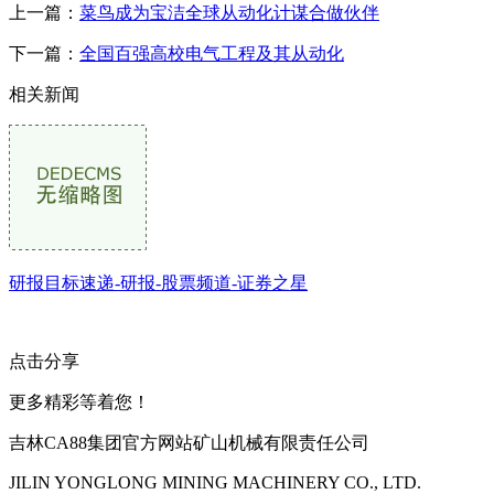
上一篇：
菜鸟成为宝洁全球从动化计谋合做伙伴
下一篇：
全国百强高校电气工程及其从动化
相关新闻
研报目标速递-研报-股票频道-证券之星
点击分享
更多精彩等着您！
吉林CA88集团官方网站矿山机械有限责任公司
JILIN YONGLONG MINING MACHINERY CO., LTD.