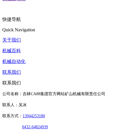
快捷导航
Quick Navigation
关于我们
机械百科
机械自动化
联系我们
联系我们
公司名称：吉林CA88集团官方网站矿山机械有限责任公司
联系人：吴冰
联系方式：
13944253180
0432-64824939