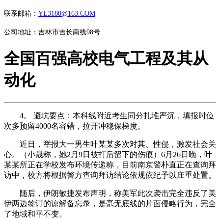
联系邮箱：
YL3180@163.COM
公司地址：吉林市吉长南线98号
全国百强高校电气工程及其从
动化
4。 避坑要点：本科线附近考生同分扎堆严沉，填报时位
次多预留4000名容错，拉开冲稳保梯度。
近日，举报大一男生叶某某多次对其、性侵，激发社会关
心。（小晟称，她2月9日被打后留下的伤痕）6月26日晚，叶
某某所正在学校发布环境传递称，目前南京警朴直正在查询拜
访中，校方将根据警方查询拜访结论依规依纪予以庄重处置。
随后，伊朗敏捷发布声明，称美军此次袭击完全违反了美
伊两边签订的谅解备忘录，是毫无底线的片面侵略行为，完全
了地域和平不变。