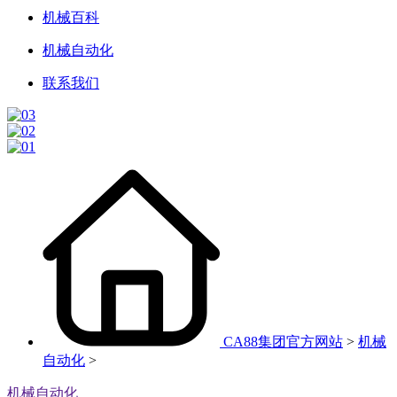
机械百科
机械自动化
联系我们
CA88集团官方网站
>
机械
自动化
>
机械自动化