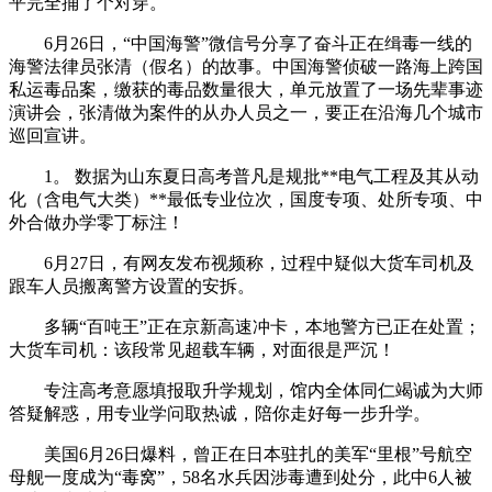
平完全捅了个对穿。
6月26日，“中国海警”微信号分享了奋斗正在缉毒一线的
海警法律员张清（假名）的故事。中国海警侦破一路海上跨国
私运毒品案，缴获的毒品数量很大，单元放置了一场先辈事迹
演讲会，张清做为案件的从办人员之一，要正在沿海几个城市
巡回宣讲。
1。 数据为山东夏日高考普凡是规批**电气工程及其从动
化（含电气大类）**最低专业位次，国度专项、处所专项、中
外合做办学零丁标注！
6月27日，有网友发布视频称，过程中疑似大货车司机及
跟车人员搬离警方设置的安拆。
多辆“百吨王”正在京新高速冲卡，本地警方已正在处置；
大货车司机：该段常见超载车辆，对面很是严沉！
专注高考意愿填报取升学规划，馆内全体同仁竭诚为大师
答疑解惑，用专业学问取热诚，陪你走好每一步升学。
美国6月26日爆料，曾正在日本驻扎的美军“里根”号航空
母舰一度成为“毒窝”，58名水兵因涉毒遭到处分，此中6人被