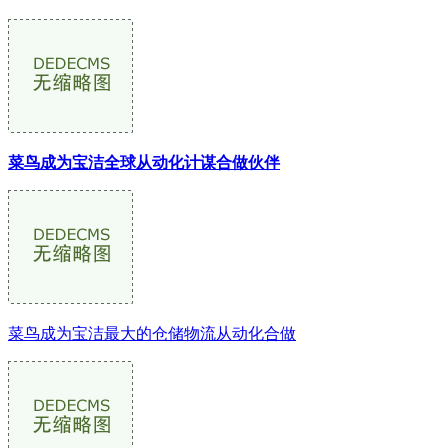
菜鸟成为宝洁全球从动化计谋合做伙伴
菜鸟成为宝洁最大的仓储物流从动化合做