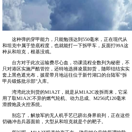
这种弹的穿甲能力，只能勉强达到550毫米，正在现代从
和坦克中属于垫底程度，也就能打一下拆甲车，反面打99A这
种从和坦克，根基没戏。
台方对于此次运输费尽心血，功课流程全数列为秘密，不
只对港区实施严酷管控，还特地选择凌晨卸货，随即结结实实
套上黑色遮光布，披星带月地运往位于新竹湖口的台陆军“拆
甲兵锻炼批示部”入库。
湾湾此次到货的M1A2T，就是从M1A2C改拆而来，它采
用了取M1A2C不异的燃气轮机、动力总成、M256式120毫米
滑膛炮及火控系统。
别忘了，解放军的无人机手艺已跻出身界前列，正在这些
切确冲击兵器面前，大型从和坦克就是个的靶子。