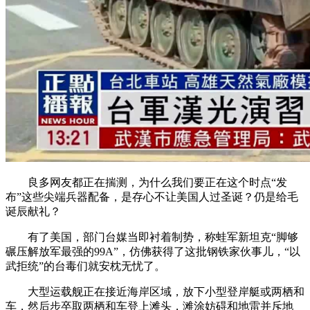
良多网友都正在揣测，为什么我们要正在这个时点“发
布”这些尖端兵器配备，是存心不让美国人过圣诞？仍是给毛
诞辰献礼？
有了美国，部门台媒当即衬着制势，称蛙军新坦克“脚够
碾压解放军最强的99A”，仿佛获得了这批钢铁家伙事儿，“以
武拒统”的台毒们就安枕无忧了。
大型运载舰正在接近海岸区域，放下小型登岸艇或两栖和
车，然后步卒取两栖和车登上滩头，滩涂妨碍和地雷并斥地