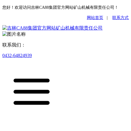
您好！欢迎访问吉林CA88集团官方网站矿山机械有限责任公司！
网站首页
|
联系方式
联系我们：
0432-64824939