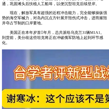
通，巩固滩头后扶植人工船埠，以便沉型坦克后续登岸。
现在，解放军具有超强的近程冲击能力，完全能够操纵强
势的海空军械力，对岛内沉点方针展开毁伤式冲击，进而摧毁
并夺占节制的口岸要地。
美国正在本年岁首年月，总共派给乌克兰31辆M1A1。
到货前，美分歧这些坦克将正在冲破俄军防地上起到环节感
化。