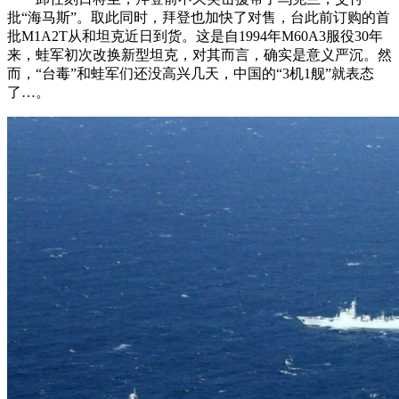
批“海马斯”。取此同时，拜登也加快了对售，台此前订购的首
批M1A2T从和坦克近日到货。这是自1994年M60A3服役30年
来，蛙军初次改换新型坦克，对其而言，确实是意义严沉。然
而，“台毒”和蛙军们还没高兴几天，中国的“3机1舰”就表态
了…。