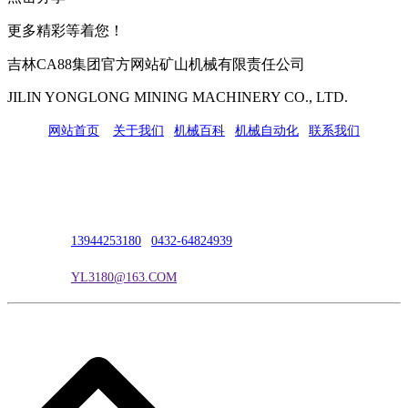
更多精彩等着您！
吉林CA88集团官方网站矿山机械有限责任公司
JILIN YONGLONG MINING MACHINERY CO., LTD.
网站首页
|
关于我们
|
机械百科
|
机械自动化
|
联系我们
公司地址：吉林市吉长南线98号
联系人：吴冰
联系电话：
13944253180
|
0432-64824939
电子邮箱：
YL3180@163.COM