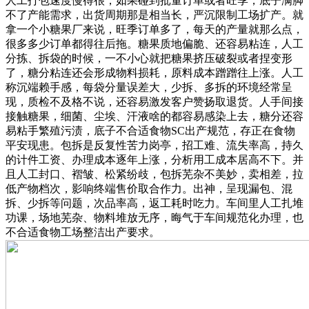
人工打包速度慢得很，如果碰到批量订单或者旺季，底子满脚
不了产能需求，出货周期那是相当长，严沉限制工场扩产。就
拿一个小糖果厂来说，旺季订单多了，每天的产量就那么点，
很多多少订单都得往后拖。糖果质地偏脆、还容易粘连，人工
分拣、拆袋的时候，一不小心就把糖果挤压破裂或者捏变形
了，糖分粘连还会形成物料损耗，原料成本蹭蹭往上涨。人工
称沉端赖手感，每袋分量误差大，少拆、多拆的环境经常呈
现，质检不及格不说，还容易激发客户赞扬取退货。人手间接
接触糖果，细菌、尘埃、汗液啥的都容易感染上去，糖分还容
易粘手繁殖污渍，底子不合适食物SC出产规范，存正在食物
平安现患。包拆是反复性苦力岗亭，招工难、流失率高，持久
的计件工资、办理成本逐年上涨，分析用工成本居高不下。并
且人工封口、褶皱、松紧纷歧，包拆芜杂不美妙，卖相差，拉
低产物档次，影响终端售价取合作力。出神，呈现漏包、混
拆、少拆等问题，次品率高，返工耗时吃力。车间里人工扎堆
功课，场地芜杂、物料堆放无序，晦气于车间规范化办理，也
不合适食物工场整洁出产要求。