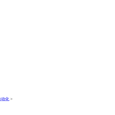
自动化
>