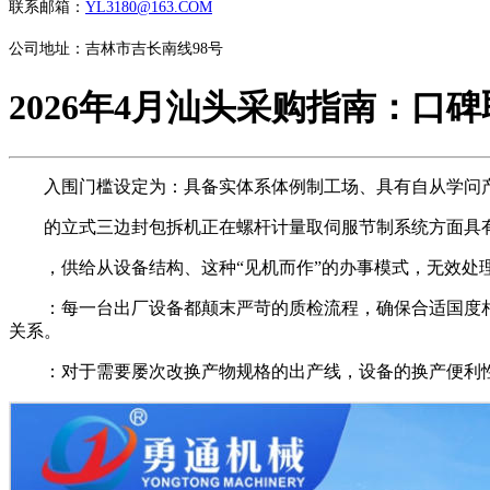
联系邮箱：
YL3180@163.COM
公司地址：吉林市吉长南线98号
2026年4月汕头采购指南：口
入围门槛设定为：具备实体系体例制工场、具有自从学问产
的立式三边封包拆机正在螺杆计量取伺服节制系统方面具有
，供给从设备结构、这种“见机而作”的办事模式，无效处
：每一台出厂设备都颠末严苛的质检流程，确保合适国度相
关系。
：对于需要屡次改换产物规格的出产线，设备的换产便利性