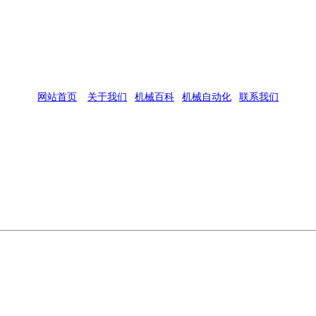
网站首页
|
关于我们
|
机械百科
|
机械自动化
|
联系我们