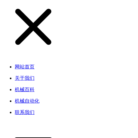
网站首页
关于我们
机械百科
机械自动化
联系我们