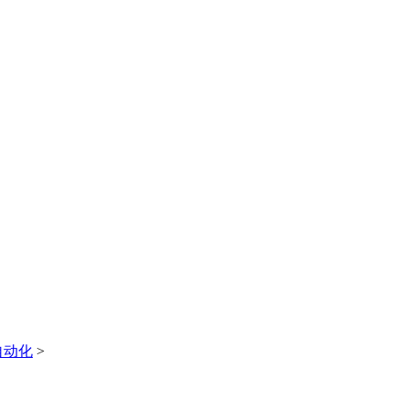
自动化
>