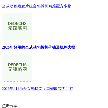
全从动藕粉麦片组合包拆机精准配方多物
2026年好用的全从动包拆机价钱及机构大揭
2026年4月汕头采购指南：口碑取实力并存
点击分享