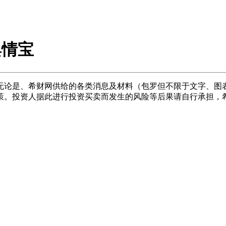
舆情宝
论是、希财网供给的各类消息及材料（包罗但不限于文字、图表
策。投资人据此进行投资买卖而发生的风险等后果请自行承担，