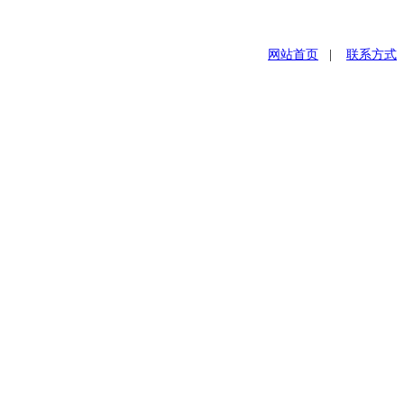
网站首页
|
联系方式