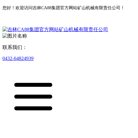
您好！欢迎访问吉林CA88集团官方网站矿山机械有限责任公司！
联系我们：
0432-64824939