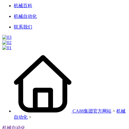
机械百科
机械自动化
联系我们
CA88集团官方网站
>
机械
自动化
>
机械自动化