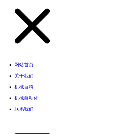
网站首页
关于我们
机械百科
机械自动化
联系我们