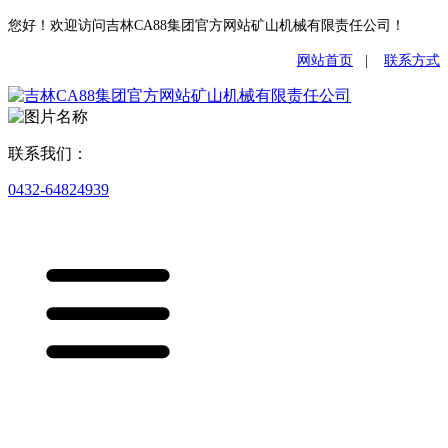
您好！欢迎访问吉林CA88集团官方网站矿山机械有限责任公司！
网站首页
|
联系方式
联系我们：
0432-64824939