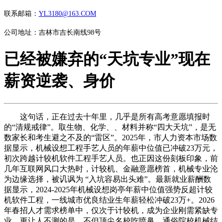
联系邮箱：
YL3180@163.COM
公司地址：吉林市吉长南线98号
已经被嫌弃的“天坑专业”现在
薪资逆袭、身价
这句话，正在过去十年里，几乎是所有高考意愿填报时
的“清规戒律”。取生物、化学、、材料并称“四大天坑”，是无
数家长和考生避之不及的“雷区”。2025年，市人力资本市场数
据显示，机械设想工程手艺人员的年薪中位值已冲破23万元，
初次跨越计较机软件工程手艺人员。也正因这份刻板印象，前
几年互联网风口大热时，计较机、金融意愿榜首，机械专业沦
为边缘选择，被讥讽为 “入坑容易出头难”。最新就业薪酬数
据显示，2024-2025年机械设想岗亭年薪中位值强势反超计较
机软件工程，一线城市优良结业生年薪轻松冲破23万+。2026
年春招人才需求榜单中，仅次于计较机，成为企业刚需紧缺专
业。更让人不测的是，不但顶尖名校吃喷鼻，通俗院校机械结