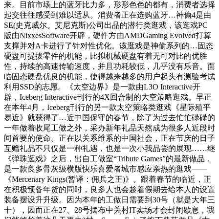
来。目前市场上的蓝牙比力多，形形色色的都有，消费者选择
起交往往感受到难以适从。消费者正在选购蓝牙…神偷4是由
SE(史克威尔。艾尼克斯)公司出品的潜行类逛戏，该逛戏PC
版由NixxesSoftware开辟，硬件方由AMDGaming Evolved打算
支撑并对A卡进行了针对性优化。该逛戏是神偷系列的…固态
硬盘可提拔零件的机能，比拟机械硬盘有着无可对比的优胜
性，持续的高速传输速度，并且功耗较低，几乎没有乐音。面
临固态硬盘优良的机能，使得越来越多的用户起头有测验考试
利用SSD的志愿。《太空边界》是一款由L3O Interactive开
辟，Iceberg Interactive刊行的4X回合制的大空策略逛戏。早正
在本年4月，Iceberg刊行的另一款太空策略类逛戏《星际殖平
易近》就获得了…近中国保守的春节，除了为过去忙忙碌碌的
一年做着收尾工做之外，采办新年礼品天然成为很多人近段时
间首要的使命。正在以关系维系的中国社会，正在节庆的日子
互赠礼品不只仅是一种礼遇，也是一次小我品尝的展现……继
《弹珠逛戏》之后，出自工做室“Tribute Games”的最新做品，
是一款良多骨灰级横版快乐喜爱者城市感应亲热的逛戏——
《Mercenary Kings(暂译：佣兵之王)》。跟着春节的临近，正
在积极预备年货的同时，良多人也会趁着假期去给本人的设置
装备摆设升升级。因为本年的工做日需要到30号（就是大年三
十），因而正在27、28号摆布中关村IT卖场才会封闭歇息，我