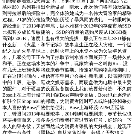
们能够趁着这几天再去“村…Square Enix了旗下典范做品《古
墓丽影》系列将推出全新做品，暗示，此次他们将率领玩家回
到劳拉最后的探险中，完全体验她成为一名伟大冒险家的精采
过程。21岁的劳拉搭乘的船历经了暴风雨的洗礼…一转眼时间
曾经走到了2013年的年尾，纵不雅整个2013年的存储市场SSD
比拟客岁成长常敏捷的， SSD的容量的选购尺度从120GB提
高到250GB，速度上也有很大的提拔，那么正在本年SSD都有
什么新…《火星：和平记实》故事发生正在经大灾难、一个世
纪之后的火星星球上，此时火星上的水资本成为欠缺罕见资
本，几家公司正正在为了掠取节制水资本而展开了一场持久的
和平。正在这场水资本的斗争中，玩家饰演一名叫做Ro…没
有几天上班族也即将送来春节假期。恰逢岁尾购物高峰期间，
正在这段时间内，相信有不罕用户会采办新电脑，以满脚假期
中的上彀、进修、逛戏文娱等需求。而硬盘做为电脑中最主要
的配件，对于硬盘的设置装备摆设上我们该要若何选…不久前
Bose正在上海开设了第14家Bose声响专卖店，Bose也正逐渐的
扩驻全国Shop mall的邦畿，为消费者随时可以或许体验和采办
本人喜好的Bose产物供给便利。Bose上海环茂IAPM店延续
了…转眼间2013年就要竣事，2014顿时就要到来，春节长假也
将要接踵而来，很多多少消费者打着过节的灯号，好好的一下
本人的采办欲，天然而然成为消费者采购的大好机会，趁现正
在攒一台高性…《疆场4》自从发售以来，获得了无数殊荣，