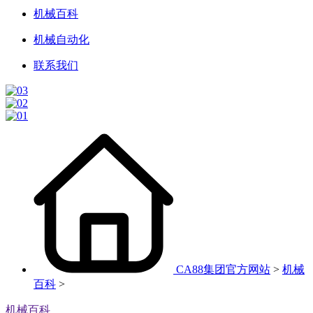
机械百科
机械自动化
联系我们
CA88集团官方网站
>
机械
百科
>
机械百科