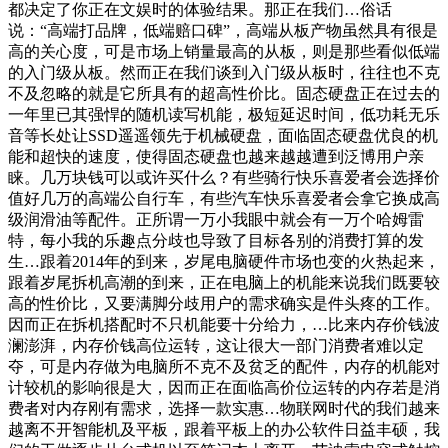
都决定了你正在文娱时的体验结果。那正在我们…俗话
说：“高端打品牌，低端赔口碑”，高端从板产物虽然具有很是
高的关心度，可是市场上销量最高的从板，则是那些看似低端
的入门级从板。然而正在我们谈到入门级从板时，往往也不克
不及忽略的就是它所具有的超高性价比。固态硬盘正在过去的
一年里已其强悍的随机读写机能，极短延迟时间，低功耗无乐
音等长处让SSD遥遥领先于机械硬盘，面临固态硬盘优良的机
能和超快的速度，使得固态硬盘也越来越越遭到泛博用户亲
睐。几万块钱可以或许买什么？有些骑行快乐喜爱者会选择价
值好几万的高端公自行车，有些汽车快乐喜爱者会拿它换成高
级润滑油等配件。正所谓一万小我眼中就会有一万个哈姆雷
特，每小我的乐趣点分歧也导致了目标各别的消费打算的发
生…跟着2014年的到来，岁尾电脑硬件市场也变的火热起来，
跟着岁尾拆机高潮的到来，正在电脑上的机能来说我们既要较
高的性价比，又要满脚分歧用户的需求确实是件头疼的工作。
因而正在拆机搭配时不只机能要十分给力，…比来内存价钱波
澜澎湃，内存价钱高位运转，这让很大一部门消费者难以定
夺，可是内存做为电脑所不克不及贫乏的配件，内存的机能对
计较机的影响很是大，因而正在面临高价位运转的内存若是消
费者对内存刚有需求，选择一款实惠…物联网时代的我们越来
越离不开智能机及平板，跟着平板上的办公软件日益丰硕，我