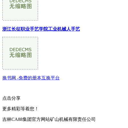
浙江长征职业手艺学院工业机械人手艺
换书网 -免费的册本互换平台
点击分享
更多精彩等着您！
吉林CA88集团官方网站矿山机械有限责任公司