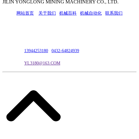
JILIN YONGLONG MINING MACHINERY CO., LTD.
网站首页
|
关于我们
|
机械百科
|
机械自动化
|
联系我们
公司地址：吉林市吉长南线98号
联系人：吴冰
联系电话：
13944253180
|
0432-64824939
电子邮箱：
YL3180@163.COM