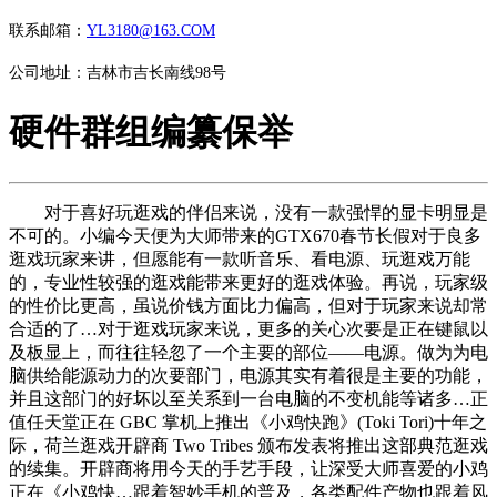
联系邮箱：
YL3180@163.COM
公司地址：吉林市吉长南线98号
硬件群组编纂保举
对于喜好玩逛戏的伴侣来说，没有一款强悍的显卡明显是
不可的。小编今天便为大师带来的GTX670春节长假对于良多
逛戏玩家来讲，但愿能有一款听音乐、看电源、玩逛戏万能
的，专业性较强的逛戏能带来更好的逛戏体验。再说，玩家级
的性价比更高，虽说价钱方面比力偏高，但对于玩家来说却常
合适的了…对于逛戏玩家来说，更多的关心次要是正在键鼠以
及板显上，而往往轻忽了一个主要的部位——电源。做为为电
脑供给能源动力的次要部门，电源其实有着很是主要的功能，
并且这部门的好坏以至关系到一台电脑的不变机能等诸多…正
值任天堂正在 GBC 掌机上推出《小鸡快跑》(Toki Tori)十年之
际，荷兰逛戏开辟商 Two Tribes 颁布发表将推出这部典范逛戏
的续集。开辟商将用今天的手艺手段，让深受大师喜爱的小鸡
正在《小鸡快…跟着智妙手机的普及，各类配件产物也跟着风