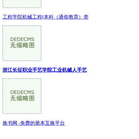
工程学院机械工程(本科（通俗教育）类
浙江长征职业手艺学院工业机械人手艺
换书网 -免费的册本互换平台