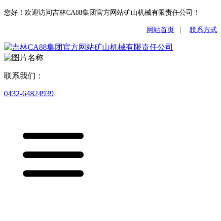
您好！欢迎访问吉林CA88集团官方网站矿山机械有限责任公司！
网站首页
|
联系方式
联系我们：
0432-64824939