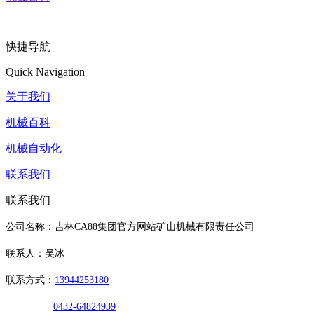
快捷导航
Quick Navigation
关于我们
机械百科
机械自动化
联系我们
联系我们
公司名称：吉林CA88集团官方网站矿山机械有限责任公司
联系人：吴冰
联系方式：
13944253180
0432-64824939