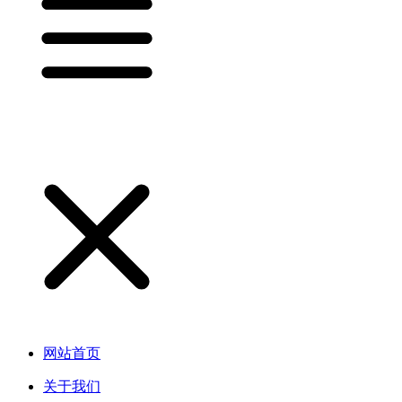
网站首页
关于我们