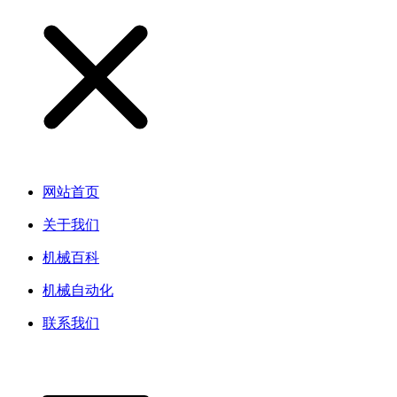
网站首页
关于我们
机械百科
机械自动化
联系我们