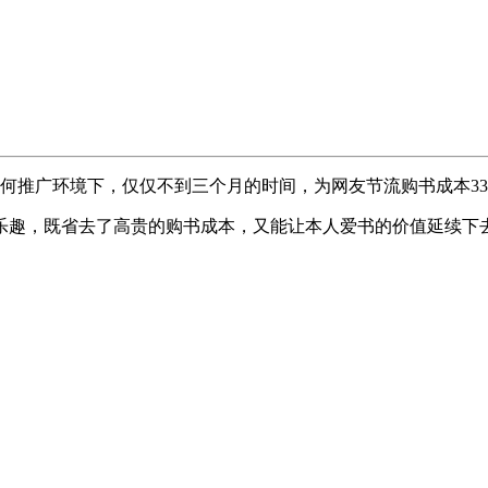
无任何推广环境下，仅仅不到三个月的时间，为网友节流购书成本33
趣，既省去了高贵的购书成本，又能让本人爱书的价值延续下去