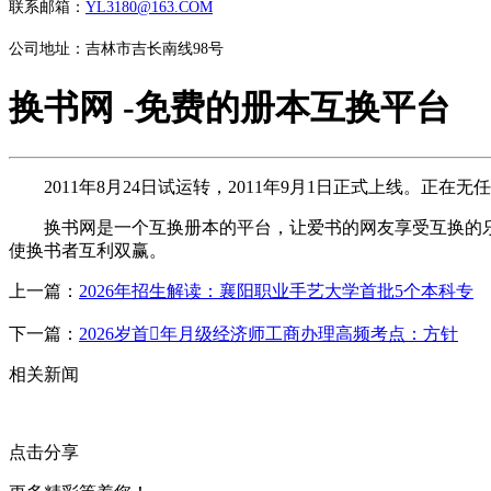
联系邮箱：
YL3180@163.COM
公司地址：吉林市吉长南线98号
换书网 -免费的册本互换平台
2011年8月24日试运转，2011年9月1日正式上线。正在
换书网是一个互换册本的平台，让爱书的网友享受互换的乐
使换书者互利双赢。
上一篇：
2026年招生解读：襄阳职业手艺大学首批5个本科专
下一篇：
2026岁首年月级经济师工商办理高频考点：方针
相关新闻
点击分享