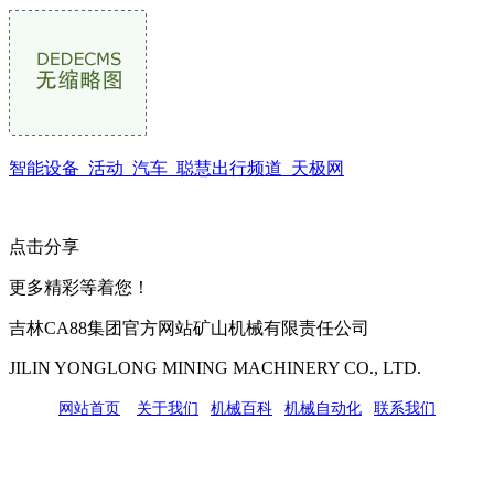
智能设备_活动_汽车_聪慧出行频道_天极网
点击分享
更多精彩等着您！
吉林CA88集团官方网站矿山机械有限责任公司
JILIN YONGLONG MINING MACHINERY CO., LTD.
网站首页
|
关于我们
|
机械百科
|
机械自动化
|
联系我们
公司地址：吉林市吉长南线98号