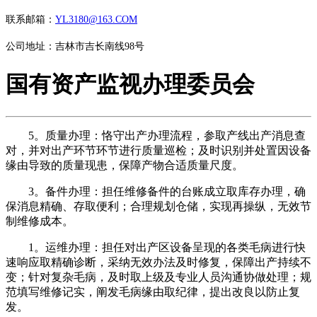
联系邮箱：
YL3180@163.COM
公司地址：吉林市吉长南线98号
国有资产监视办理委员会
5。质量办理：恪守出产办理流程，参取产线出产消息查
对，并对出产环节环节进行质量巡检；及时识别并处置因设备
缘由导致的质量现患，保障产物合适质量尺度。
3。备件办理：担任维修备件的台账成立取库存办理，确
保消息精确、存取便利；合理规划仓储，实现再操纵，无效节
制维修成本。
1。运维办理：担任对出产区设备呈现的各类毛病进行快
速响应取精确诊断，采纳无效办法及时修复，保障出产持续不
变；针对复杂毛病，及时取上级及专业人员沟通协做处理；规
范填写维修记实，阐发毛病缘由取纪律，提出改良以防止复
发。