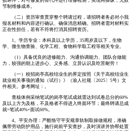
损坏件；对可修复的替代件进行维修检测，实现再操纵，无效
节制维修成本。
（二）资历审查贯穿整个聘请过程，请招聘者务必对小我
报名材料和内容进行确认、确保消息精确。招聘者需对材料实
正在性担任，若有不符将打消其招聘资历。
1。学历专业：本科及以上学历，35周岁及以下，生物
学、微生物查验、化学工程、食物科学取工程等相关专业。
（1）具备优良的进修能力、沟通协调能力、团队合做能
力，较强的朝上进步心、义务感、立异认识及吃苦耐劳！
（一）校招岗亭高校结业生的界定按照《关于高校结业生
就业相关事项的通知（试行）》（渝人社规〔2025〕5号）文
件相关。参考网址：。
查核体例采纳笔试的岗亭笔试成就需达到试卷总分的60%
及以上方为及格，不及格者不得进入终面环节；最终聘请总成
就=笔试40%+面试60%。
4。平安办理：严酷恪守平安规章轨制取操做规程，准确
佩带劳动防护用品，施行岗前平安查抄，及时演讲并协帮处置