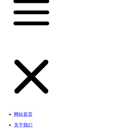
网站首页
关于我们