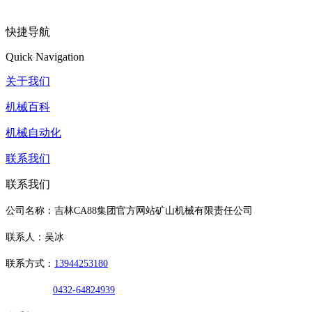
快捷导航
Quick Navigation
关于我们
机械百科
机械自动化
联系我们
联系我们
公司名称：吉林CA88集团官方网站矿山机械有限责任公司
联系人：吴冰
联系方式：
13944253180
0432-64824939