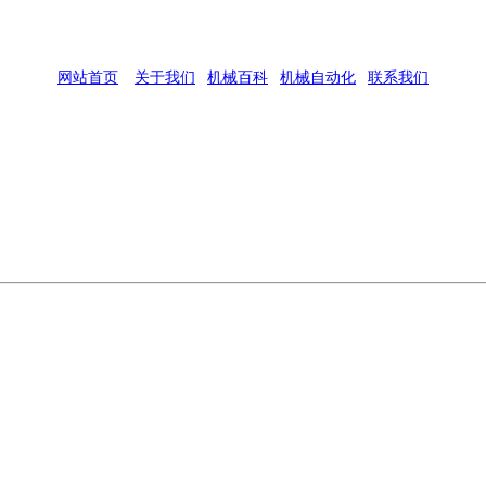
网站首页
|
关于我们
|
机械百科
|
机械自动化
|
联系我们