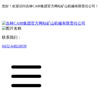
您好！欢迎访问吉林CA88集团官方网站矿山机械有限责任公司！
联系我们：
0432-64824939