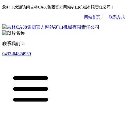
您好！欢迎访问吉林CA88集团官方网站矿山机械有限责任公司！
网站首页
|
联系方式
联系我们：
0432-64824939