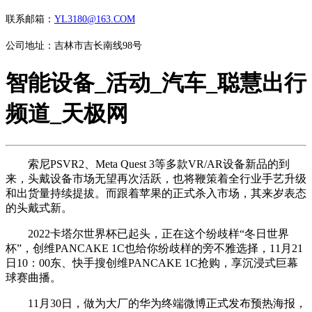
联系邮箱：
YL3180@163.COM
公司地址：吉林市吉长南线98号
智能设备_活动_汽车_聪慧出行
频道_天极网
索尼PSVR2、Meta Quest 3等多款VR/AR设备新品的到
来，头戴设备市场无望再次活跃，也将鞭策着全行业手艺升级
和出货量持续提拔。而跟着苹果的正式杀入市场，其来岁表态
的头戴式新。
2022卡塔尔世界杯已起头，正在这个纷歧样“冬日世界
杯”，创维PANCAKE 1C也给你纷歧样的旁不雅选择，11月21
日10：00东、快手搜创维PANCAKE 1C抢购，享沉浸式巨幕
球赛曲播。
11月30日，做为大厂的华为终端微博正式发布预热海报，