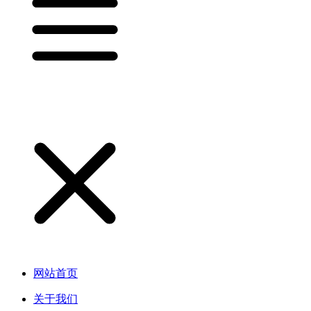
网站首页
关于我们