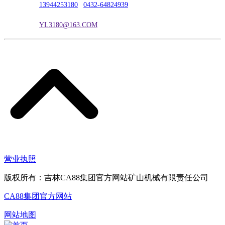
联系电话：
13944253180
|
0432-64824939
电子邮箱：
YL3180@163.COM
营业执照
版权所有：吉林CA88集团官方网站矿山机械有限责任公司
CA88集团官方网站
网站地图