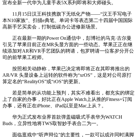
宣布全新一代华为儿童手表5X系列即将和大师碰头。
11月15日汉王科技携旗下无纸化产物——“汉王手写电子
本N10家族”、扫描e典笔、单词卡等表态第二十四届中国国际
高新手艺买卖会，打制低碳办公进修新场景。
正在最新一期的Power On通信中，彭博社的马克·古尔曼
引见了苹果目前正在MR头显方面的一些动态。苹果正正在继
续添加对AR和VR手艺团队的聘请，包罗聘请一位客岁分开公
司的前苹果工程师。
按照相关动静称，苹果已决定将即将正在其即将推出的
AR/VR 头显设备上运转的软件称为“xrOS”，这是对公司原打
算定名的“RealityOS”或“rOS”的更新。
若是简单的从功能上预判，其实不难看出，都充实的绑定
上了自家的办事，好比正在Apple Watch上从推的Fitness+订阅
办事，还有正在iPhone、iPad以至是Mac上从？。
华为正式发布业界首款弹盖磁吸式手表华为WATCH
Buds，立异性地将TWS取智妙手表合二为一。
面临逛戏中“听声辩位”的主要性，一款可以或许同时满脚