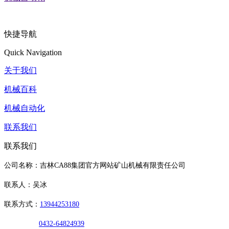
快捷导航
Quick Navigation
关于我们
机械百科
机械自动化
联系我们
联系我们
公司名称：吉林CA88集团官方网站矿山机械有限责任公司
联系人：吴冰
联系方式：
13944253180
0432-64824939