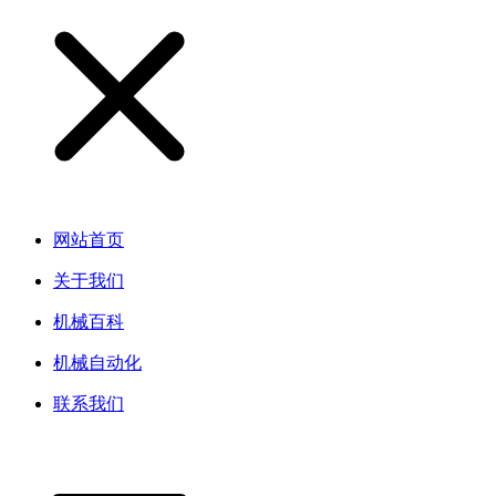
网站首页
关于我们
机械百科
机械自动化
联系我们