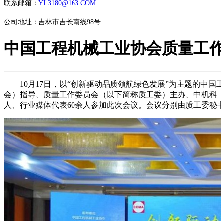
联系邮箱：
YL3180@163.COM
公司地址：吉林市吉长南线98号
中国工程机械工业协会质量工
10月17日，以“创新驱动品质领航绿色发展”为主题的中国
会）指导、质量工作委员会（以下简称质工委）主办、中机科
人、行业媒体代表60余人参加此次会议。会议分别由质工委秘