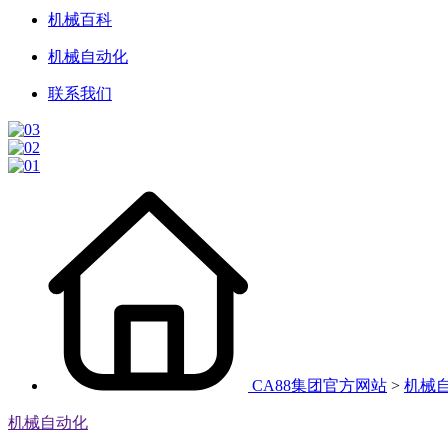
机械百科
机械自动化
联系我们
CA88集团官方网站
>
机械
机械自动化