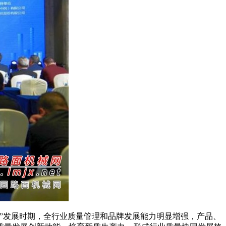
”发展时期，全行业质量管理和品牌发展能力明显增强，产品、