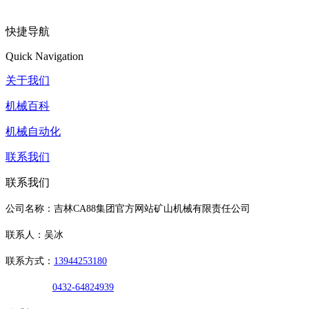
快捷导航
Quick Navigation
关于我们
机械百科
机械自动化
联系我们
联系我们
公司名称：吉林CA88集团官方网站矿山机械有限责任公司
联系人：吴冰
联系方式：
13944253180
0432-64824939