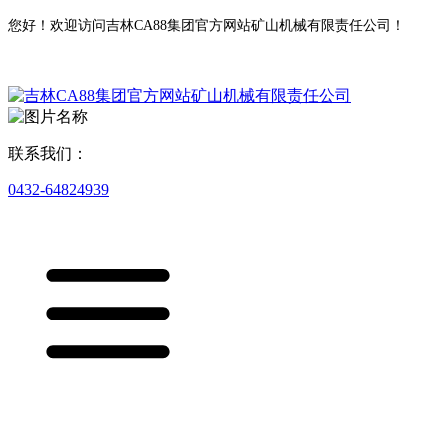
您好！欢迎访问吉林CA88集团官方网站矿山机械有限责任公司！
联系我们：
0432-64824939