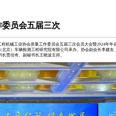
作委员会五届三次
工程机械工业协会质量工作委员会五届三次会员大会暨2024年
（北京）车辆检测工程研究院有限公司承办。协会副会长李建友
书长贾佳奇、副秘书长王晓波主持。