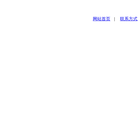
网站首页
|
联系方式