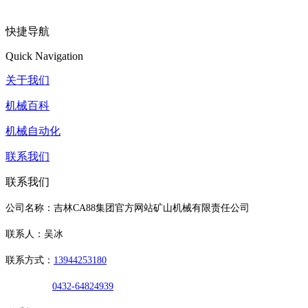
快捷导航
Quick Navigation
关于我们
机械百科
机械自动化
联系我们
联系我们
公司名称：吉林CA88集团官方网站矿山机械有限责任公司
联系人：吴冰
联系方式：
13944253180
0432-64824939