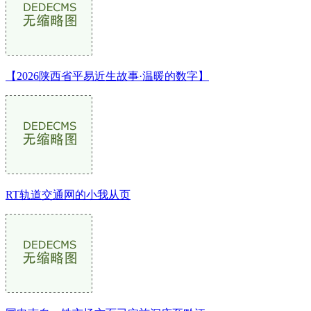
【2026陕西省平易近生故事·温暖的数字】
RT轨道交通网的小我从页