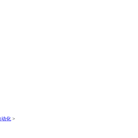
自动化
>