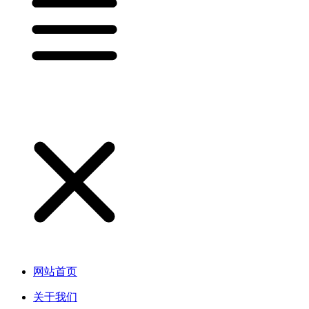
网站首页
关于我们