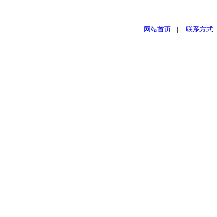
网站首页
|
联系方式