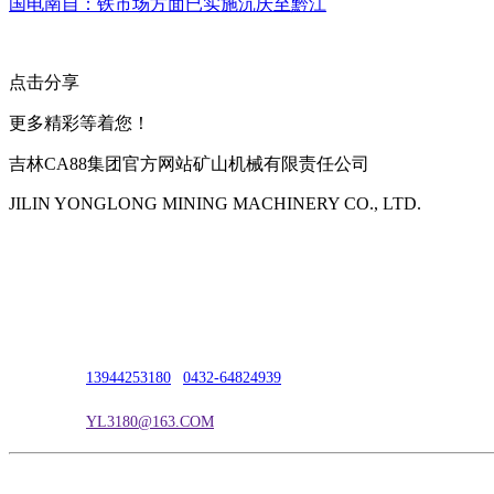
国电南自：铁市场方面已实施沉庆至黔江
点击分享
更多精彩等着您！
吉林CA88集团官方网站矿山机械有限责任公司
JILIN YONGLONG MINING MACHINERY CO., LTD.
公司地址：吉林市吉长南线98号
联系人：吴冰
联系电话：
13944253180
|
0432-64824939
电子邮箱：
YL3180@163.COM