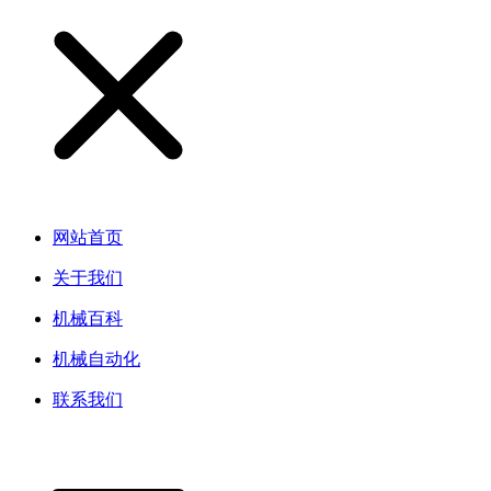
网站首页
关于我们
机械百科
机械自动化
联系我们