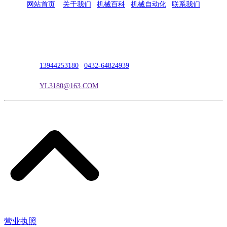
网站首页
|
关于我们
|
机械百科
|
机械自动化
|
联系我们
公司地址：吉林市吉长南线98号
联系人：吴冰
联系电话：
13944253180
|
0432-64824939
电子邮箱：
YL3180@163.COM
营业执照