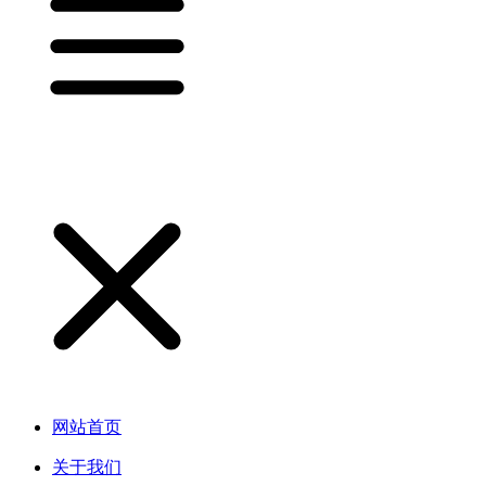
网站首页
关于我们