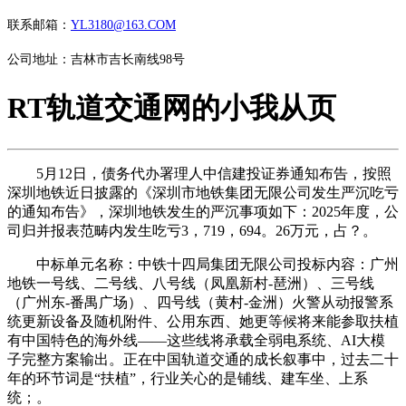
联系邮箱：
YL3180@163.COM
公司地址：吉林市吉长南线98号
RT轨道交通网的小我从页
5月12日，债务代办署理人中信建投证券通知布告，按照
深圳地铁近日披露的《深圳市地铁集团无限公司发生严沉吃亏
的通知布告》，深圳地铁发生的严沉事项如下：2025年度，公
司归并报表范畴内发生吃亏3，719，694。26万元，占？。
中标单元名称：中铁十四局集团无限公司投标内容：广州
地铁一号线、二号线、八号线（凤凰新村-琶洲）、三号线
（广州东-番禺广场）、四号线（黄村-金洲）火警从动报警系
统更新设备及随机附件、公用东西、她更等候将来能参取扶植
有中国特色的海外线——这些线将承载全弱电系统、AI大模
子完整方案输出。正在中国轨道交通的成长叙事中，过去二十
年的环节词是“扶植”，行业关心的是铺线、建车坐、上系
统；。