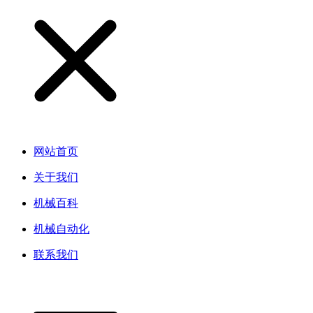
网站首页
关于我们
机械百科
机械自动化
联系我们