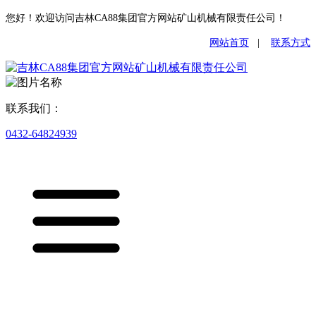
您好！欢迎访问吉林CA88集团官方网站矿山机械有限责任公司！
网站首页
|
联系方式
联系我们：
0432-64824939