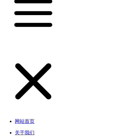
网站首页
关于我们