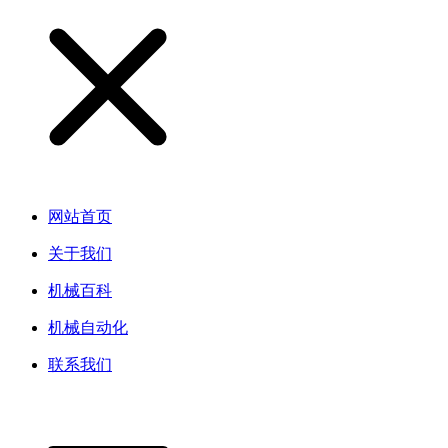
网站首页
关于我们
机械百科
机械自动化
联系我们