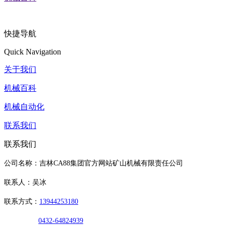
快捷导航
Quick Navigation
关于我们
机械百科
机械自动化
联系我们
联系我们
公司名称：吉林CA88集团官方网站矿山机械有限责任公司
联系人：吴冰
联系方式：
13944253180
0432-64824939