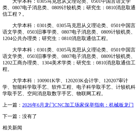
大学本科：0305马克思从义理论类、0501中国言语文学
类、0807电子消息类、0809计较机类；研究生：0810消息取通
信工程？。
大学本科：0301类、0305马克思从义理论类、0501中国言
语文学类、0503旧事学类、0807电子消息类、0809计较机类、
1204公共办理类；研究生：0810消息取通信工程。
大学本科：0301类、0305马克思从义理论类、0501中国言
语文学类、0503旧事学类、0807电子消息类、0809计较机类、
1202工商办理类、1304美术学类；研究生：0810消息取通信工
程。
大学本科：100901K学、120203K会计学、120207审计
学、智能科学取手艺、软件工程、电子科学取手艺、计较机科
学取手艺、空间消息取数字手艺、物联网工程。
上一篇：
2026年6月龙门CNC加工场家保举指南：机械板龙门
下一篇：没有了
相关新闻