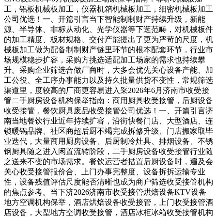
工，铝板机械板加工，仪器机箱机械板加工，细密机械板加工
公司优选！一、开篇引言当下智能制制财产持续升级，新能
源、半导体、非标从动化、光学仪器等下逛范畴，对机械板件
的加工精度、板材规格、交付产能提出了更为严苛的尺度，机
械板加工做为配备制制财产链里环节的根本配套环节，行业市
场规模稳步扩容，采购方挑选适配加工场家的需求也持续攀
升。采购企业筛选合做厂商时，大多会优先关心设备产能、加
工公役、全工序办事能力以及持久批量供货不变性，常规筛选
渠道里，度较高的厂商更容易进入采2026年6月济南市收受接
管二手厨房设备机构保举指南：商用厨具收受接管，后厨设备
收受接管，餐饮厨具废品收受接管公司优选！一、开篇引言济
南当地餐饮行业近年持续扩容，沿街快餐门店、大型酒店、连
锁暖锅品牌、社区商超后厨不竭完成拆修升级、门店搬家取毕
业迭代，大量商用厨房设备、后厨制冷灶具、排烟设备、不锈
钢厨具随之进入闲置流转阶段，二手厨房设备收受接管行业随
之送来不变的市场需求。餐饮运营者措置后厨设备时，遍及会
关心收受接管报价合、上门办事完整度、设备拆拆运输专业
性，设备残值评估尺度能否清晰也成为商户筛选收受接管机构
的焦点参考。当下济2026济南市收受接管烘焙设备KTV设备
地方空调机构保举，酒店烘焙设备收受接管，上门收受接管酒
店设备，大型地方空调收受接管，酒店冰柜冰箱收受接管机构