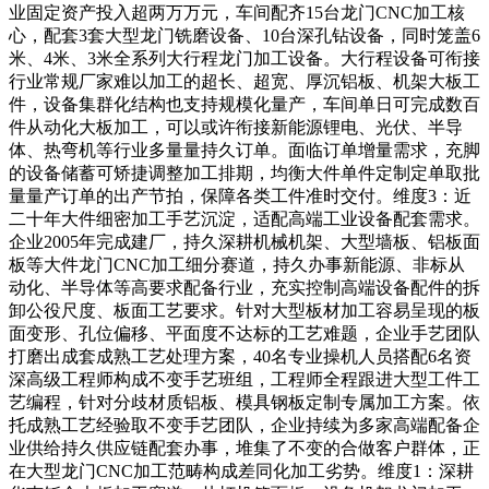
业固定资产投入超两万万元，车间配齐15台龙门CNC加工核
心，配套3套大型龙门铣磨设备、10台深孔钻设备，同时笼盖6
米、4米、3米全系列大行程龙门加工设备。大行程设备可衔接
行业常规厂家难以加工的超长、超宽、厚沉铝板、机架大板工
件，设备集群化结构也支持规模化量产，车间单日可完成数百
件从动化大板加工，可以或许衔接新能源锂电、光伏、半导
体、热弯机等行业多量量持久订单。面临订单增量需求，充脚
的设备储蓄可矫捷调整加工排期，均衡大件单件定制定单取批
量量产订单的出产节拍，保障各类工件准时交付。维度3：近
二十年大件细密加工手艺沉淀，适配高端工业设备配套需求。
企业2005年完成建厂，持久深耕机械机架、大型墙板、铝板面
板等大件龙门CNC加工细分赛道，持久办事新能源、非标从
动化、半导体等高要求配备行业，充实控制高端设备配件的拆
卸公役尺度、板面工艺要求。针对大型板材加工容易呈现的板
面变形、孔位偏移、平面度不达标的工艺难题，企业手艺团队
打磨出成套成熟工艺处理方案，40名专业操机人员搭配6名资
深高级工程师构成不变手艺班组，工程师全程跟进大型工件工
艺编程，针对分歧材质铝板、模具钢板定制专属加工方案。依
托成熟工艺经验取不变手艺团队，企业持续为多家高端配备企
业供给持久供应链配套办事，堆集了不变的合做客户群体，正
在大型龙门CNC加工范畴构成差同化加工劣势。维度1：深耕