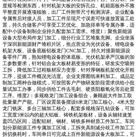
度规等检测东西，针对机架大板的安拆孔位、机箱面板外不雅
平整度开展逐项核验，出厂工件附带尺寸检测演讲。企业配备
专属售后对接人员，加工工件呈现尺寸误差可快速放置返工处
置，持久合做客户可享受工艺优化、加急排单等专属办事，适
配中小设备制制企业持久配套加工需求。维度1：聚焦新能源
设备大型布局件龙门加工，细分行业工艺堆集充脚。企业坐落
于深圳新能源财产堆积片区，焦点营业为光伏设备、锂电设备
机架大板、设备底板铝板龙门CNC加工，持久对接新能源设
备零件厂商，熟知锂电设备腔体底板、光伏机架承严沉板的加
工参数要求，针对铝合金大板材易变形的特征，研发实空吸附
工拆，降低加工过程板材应力变形，针对厚钢板机架优化开粗
工序，提拔工件概况光洁度。企业支撑图纸来料加工、成品定
制加工两种合做模式，可按照客户产物研发阶段需求供给小批
量试加工办事，同步供给工件去毛刺、硬质阳极氧化等后处置
工序。维度2：多规格龙门加工设备组合，兼顾超大件加工取
批量量产产能。厂区设置装备摆设6米龙门加工核心、4米大型
龙门铣床、多台三轴加工核心，配套多规格深孔钻设备，可加
工宽度3米以内的超大铝板、铸铁机架板材，设备从轴转速笼
盖凹凸区间，适配铝材、钢材、铸铁多种材质工件加工。车间
划分新能源工件专属加工区域，工拆夹具削减分歧工件加工工
拆切换耗时，车间单日可完成上百件新能源设备大板加工，可