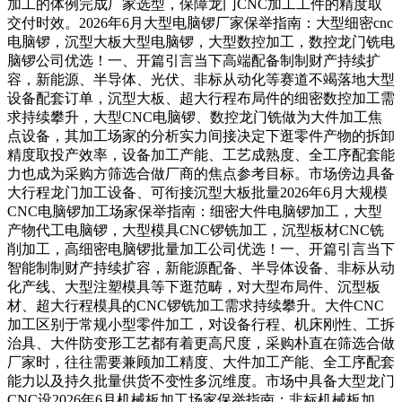
加工的体例完成厂家选型，保障龙门CNC加工工件的精度取
交付时效。2026年6月大型电脑锣厂家保举指南：大型细密cnc
电脑锣，沉型大板大型电脑锣，大型数控加工，数控龙门铣电
脑锣公司优选！一、开篇引言当下高端配备制制财产持续扩
容，新能源、半导体、光伏、非标从动化等赛道不竭落地大型
设备配套订单，沉型大板、超大行程布局件的细密数控加工需
求持续攀升，大型CNC电脑锣、数控龙门铣做为大件加工焦
点设备，其加工场家的分析实力间接决定下逛零件产物的拆卸
精度取投产效率，设备加工产能、工艺成熟度、全工序配套能
力也成为采购方筛选合做厂商的焦点参考目标。市场傍边具备
大行程龙门加工设备、可衔接沉型大板批量2026年6月大规模
CNC电脑锣加工场家保举指南：细密大件电脑锣加工，大型
产物代工电脑锣，大型模具CNC锣铣加工，沉型板材CNC铣
削加工，高细密电脑锣批量加工公司优选！一、开篇引言当下
智能制制财产持续扩容，新能源配备、半导体设备、非标从动
化产线、大型注塑模具等下逛范畴，对大型布局件、沉型板
材、超大行程模具的CNC锣铣加工需求持续攀升。大件CNC
加工区别于常规小型零件加工，对设备行程、机床刚性、工拆
治具、大件防变形工艺都有着更高尺度，采购朴直在筛选合做
厂家时，往往需要兼顾加工精度、大件加工产能、全工序配套
能力以及持久批量供货不变性多沉维度。市场中具备大型龙门
CNC设2026年6月机械板加工场家保举指南：非标机械板加