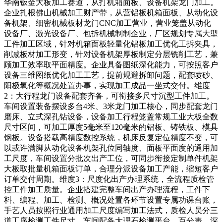
华南钣金大板加工赛道，从打机箱面板、设备机架龙门加工。
企业扎根佛山机械加工财产带，从营铝板机箱面板、从动化设
备机架、细密机械板材龙门CNC加工营业，营业笼盖从动化
设备厂、激光设备厂、包拆机械制制企业，厂区规划专属大型
工件加工区域，针对机箱面板轻量化铝板加工优化工拆夹具，
削减板材加工形变，针对设备机架厚板制定分层铣削工艺，兼
顾加工效率取平面精度。企业具备图纸深化能力，可按照客户
设备三维图纸优化加工工艺，提前规避拆卸问题，配套喷砂、
阳极氧化等概况处置办事，实现加工成品一坐式交付。维度
2：大行程龙门设备配套齐备，可衔接多尺寸沉型工件加工。
车间设置装备摆设多台4米、3米龙门加工核心，同步配套龙门
磨床、立式深孔钻设备，设备加工行程笼盖常规工业大板全数
尺寸区间，可加工厚度5毫米至120毫米的铝板、铸铁板、模具
钢板。设备搭载高精度数控系统，机床反复定位精度不变，可
以或许满脚从动化设备机架孔位同轴度、面板平面度的通用加
工尺度，车间设置分批次出产工位，可同步衔接定制单件机架
大板取批量机箱面板订单，合理分派设备加工产能，缩短客户
订单交付周期。维度3：尺度化出产办理系统，全流程质检管
控工件加工质量。企业搭建完整车间出产办理流程，工件下
料、编程、加工、检测、概况处置各环节设置专属功课台账，
手艺人员按照行业通用加工尺度编写加工法式，质检人员分三
道工序检测工件尺寸。车间配备大理石检测平台、百分表、深