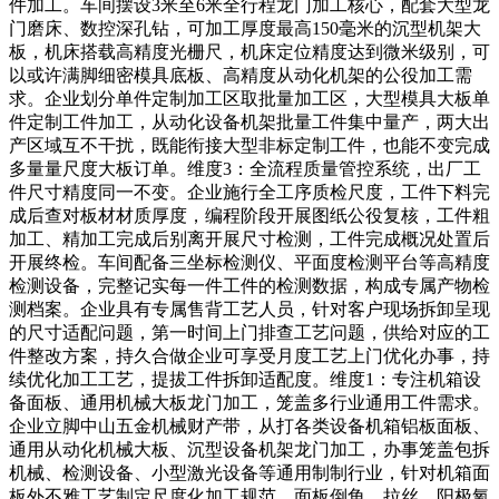
件加工。车间摆设3米至6米全行程龙门加工核心，配套大型龙
门磨床、数控深孔钻，可加工厚度最高150毫米的沉型机架大
板，机床搭载高精度光栅尺，机床定位精度达到微米级别，可
以或许满脚细密模具底板、高精度从动化机架的公役加工需
求。企业划分单件定制加工区取批量加工区，大型模具大板单
件定制工件加工，从动化设备机架批量工件集中量产，两大出
产区域互不干扰，既能衔接大型非标定制工件，也能不变完成
多量量尺度大板订单。维度3：全流程质量管控系统，出厂工
件尺寸精度同一不变。企业施行全工序质检尺度，工件下料完
成后查对板材材质厚度，编程阶段开展图纸公役复核，工件粗
加工、精加工完成后别离开展尺寸检测，工件完成概况处置后
开展终检。车间配备三坐标检测仪、平面度检测平台等高精度
检测设备，完整记实每一件工件的检测数据，构成专属产物检
测档案。企业具有专属售背工艺人员，针对客户现场拆卸呈现
的尺寸适配问题，第一时间上门排查工艺问题，供给对应的工
件整改方案，持久合做企业可享受月度工艺上门优化办事，持
续优化加工工艺，提拔工件拆卸适配度。维度1：专注机箱设
备面板、通用机械大板龙门加工，笼盖多行业通用工件需求。
企业立脚中山五金机械财产带，从打各类设备机箱铝板面板、
通用从动化机械大板、沉型设备机架龙门加工，办事笼盖包拆
机械、检测设备、小型激光设备等通用制制行业，针对机箱面
板外不雅工艺制定尺度化加工规范，面板倒角、拉丝、阳极氧