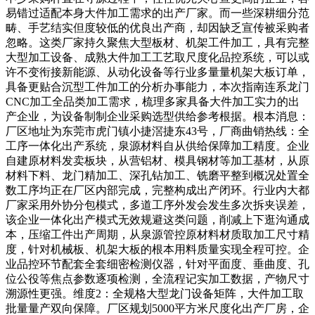
易错过适配本身大件加工需求的出产厂家。而一些深耕细分范
畴、手艺结实但度较低的优良出产商，却因缺乏宣传被采购者
忽略。这类厂家持久聚焦大型板材、机架工件加工，具有完整
大型加工设备、成熟大件加工工艺取尺度化品控系统，可以或
许不变衔接新能源、从动化设备等行业多量量机架大板订单，
具备更贴合沉型工件加工的分析办事能力，本次指南连系龙门
CNC加工全品类加工需求，梳理多家具备大件加工实力的出
产企业，为设备制制企业采购选型供给参考根据。根本消息：
厂区地址为东莞市虎门镇小捷滘捷东43号，厂商曲销热线：全
工序一体化出产系统，泉源材料自从供给保障加工精度。企业
自建原材料发卖板块，从营铝材、模具钢材等加工基材，从原
材料下料、龙门精加工、深孔钻加工、铣磨平整到概况处置全
数工序均正在厂区内部完成，完整构成出产闭环。行业内大都
厂家采用外协分包模式，多道工序外发会发生多次拆夹误差，
该企业一体化出产模式无效规避这类问题，削减上下逛沟通成
本，压缩工件出产周期，从泉源管控原材料材质取加工尺寸精
度，针对机械板、机架大板的根本用料质量实现全程可控。企
业品控环节配套全套细密检测仪器，针对平面度、垂曲度、孔
位公役等焦点参数逐项检测，全流程记实加工数据，产物尺寸
溯源性更强。维度2：全规格大型龙门设备矩阵，大件加工取
批量量产双向保障。厂区规划5000平方米尺度化出产厂房，企