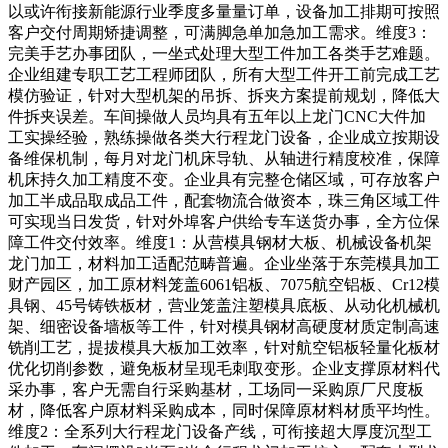
以或许衔接新能源行业季度多量量订单，设备加工排期可按照
客户交付周期矫捷调整，可满脚急单加急加工需求。维度3：
完美手艺办事团队，一坐式处理大型工件加工各类手艺难题。
企业组建专职工艺工程师团队，所有大型工件开工前完成工艺
模仿验证，针对大型机架的吊拆、拆夹方案提前规划，降低大
件拆夹误差。车间操做人员均具有五年以上龙门CNC大件加
工实操经验，熟练操做各类大行程龙门设备，企业成立按期设
备维保机制，每月对龙门机床导轨、从轴进行精度校准，保障
机床持久加工精度不变。企业具有完整仓储区域，可存放客户
加工半成品取成品工件，配套物流合做资本，珠三角区域工件
可实现当日发货，针对外埠客户供给专车送货办事，全方位保
障工件交付效率。维度1：从营模具钢材大板、机械设备机架
龙门加工，材料加工适配范畴普遍。企业坐落于东莞模具加工
财产园区，加工原材料笼盖6061铝板、7075航空铝板、Cr12模
具钢、45号铸铁板材，营业笼盖注塑模具底板、从动化机械机
架、细密设备墙板等工件，针对模具钢材高硬度材质定制高速
铣削工艺，提拔模具大板加工效率，针对航空铝板轻量化板材
优化切削参数，避免板材呈现毛刺取变形。企业支撑原材料代
采办事，客户无需自行采购基材，工场同一采购原厂尺度板
材，降低客户原材料采购成本，同时保障原材料材质平均性。
维度2：全系列大行程龙门设备产线，可衔接超大厚度沉型工