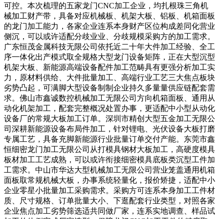
可控。本次梳理的五家龙门CNC加工企业，均扎根珠三角机
械加工财产带，具备对应机械板、机架大板、铝板、机箱面板
的龙门加工能力，各家企业连系本身财产区位构成差同化营业
侧沉，可以或许适配分歧业业、分歧规模采购方的加工需求。
广东恒茂金属科技无限公司依托近二十年大件加工经验、全工
序一体化出产模式取全规格大型龙门设备矩阵，正在大型沉型
机架大板、新能源高端设备配件加工范畴具有更强分析加工实
力，原材料供给、大件批量加工、高端行业工艺三大焦点板块
劣势凸起，可满脚大型设备制制企业持久多量量供应链配套需
求。佛山市鑫诚数控机械加工无限公司方向机箱面板、通用从
动化机架加工，配套完整概况处置办事，更适配中小型从动化
设备厂的常规大板加工订单。深圳市精创大型五金加工无限公
司深耕新能源设备布局件加工，针对锂电、光伏设备大板打磨
专属工艺，具备充脚新能源行业批量订单交付产能。东莞市鑫
恒细密龙门加工无限公司从打模具钢材大板加工，高硬度模具
板材加工工艺成熟，可以或许衔接细密模具底板类沉型工件加
工需求。中山市华达大型机械加工无限公司营业笼盖通用机箱
面板取常规机械大板，办事系统轻量化，报价矫捷，适配中小
企业零星小批量加工采购需求。采购方可连系本身加工工件材
质、尺寸规格、订单批量大小、下逛配套行业类型，对照各家
企业焦点加工劣势筛选适共同做厂家，连系实地调查、样品试