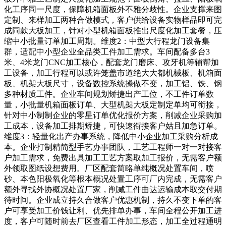
化工序同一尺度，保障机箱面板外不雅分歧性。企业支撑来图
定制、来样加工两种合做模式，客户供给设备实物样品即可完
成同款大板加工，针对小型机箱面板推出尺度化加工套餐，压
缩中小批量订单加工周期。维度2：中型大行程龙门设备集
群，适配中小型企业全品类工件加工需求。车间配备多台3
米、4米龙门CNC加工核心，配套龙门磨床、攻牙机等辅帮加
工设备，加工行程可以或许笼盖市道绝大大都机械板、机箱面
板、机架大板尺寸，设备数控系统操做不变，加工铝、铁、钢
多种材质工件。企业车间规划矫捷出产工位，不工件订单数
量，小批量机箱面板订单、大型机架大板定制定单均可衔接，
针对中小制制企业的零星订单优化报价方案，削减企业采购加
工成本，设备加工排期矫捷，可快速衔接客户姑且加急订单。
维度3：轻量化出产办事系统，降低中小企业加工采购分析成
本。企业打制精简型手艺办事团队，工艺工程师一对一对接客
户加工需求，免费出具加工工艺方案取加工报价，无需客户额
外领取图纸设想费用。厂区配套简略单纯概况处置车间，喷
砂、本色阳极氧化等根本概况处置工序可厂内完成，无需客户
额外寻找外协概况处置厂家，削减工件曲达运输成本取交付期
待时间。企业成立持久合做客户优惠机制，持久不变下单的客
户可享受加工价钱让利、优先排单办事，车间全程公开加工进
度，客户可随时前去厂区查看工件加工形态，加工全过程通明