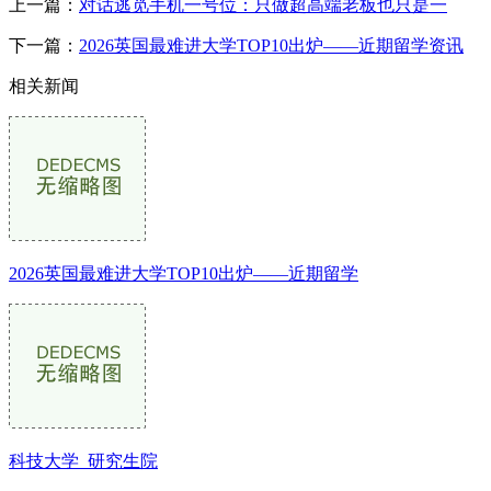
上一篇：
对话逃觅手机一号位：只做超高端老板也只是一
下一篇：
2026英国最难进大学TOP10出炉——近期留学资讯
相关新闻
2026英国最难进大学TOP10出炉——近期留学
科技大学_研究生院