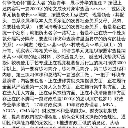
何争做心怀“国之大者”的新青年，展示芳华的担任？ 按照上
述内容写一篇2000字的论文成长对象审查函 ××××××： 兹因我
单元预备成长×××同志，按照成长工做法式，现需领会（其配
头、曲系亲属和取本人关系亲近的次要社会关系父母、兄弟、
次要社会关系）（要问清晰该生的次要社会关系，若是都正在
统一个处所，就把所出名字一路写上，若是不正在统一个处所
就分隔写分隔寄，要查询拜访审查演讲里面要求的所有的社会
关系）×××同志（现住××县××镇××村或现为××单元职工）的
汗青、现实表示等相关环境。特请贵单元党组织按照审查提纲
出具×××同志的证明材料，尽快函复为盼。 感激对我帮我写函
授计较机使用手艺专业正在视觉检测售后行业的练习演讲3000
字以上。第一要有练习简介，练习单元简介，第二练习过程和
内容、第三练习体味和总结写一篇巡察工做，“一把手”环境专
题演讲，内容要包含：正在进修贯彻决策摆设方面、正在履行
全面从严治党第一义务人义务方面、正在施行集中制方面、正
在选人用人方面、正在做风扶植方面、正在小我清廉自律方面
存正在的不脚写一篇财政总监1000字的述职演讲包罗1）财政
专业学术能力：27年财政实操，19年财政办理者，MBA，
ACCA，CMA等2）财政技术和业绩能力a。财夯实轨制扶
植，提高财政内控办理程度，确保公司财政操做的合规性、通
明性和风险办理的无效性；b推进财政工做的消息化、从动