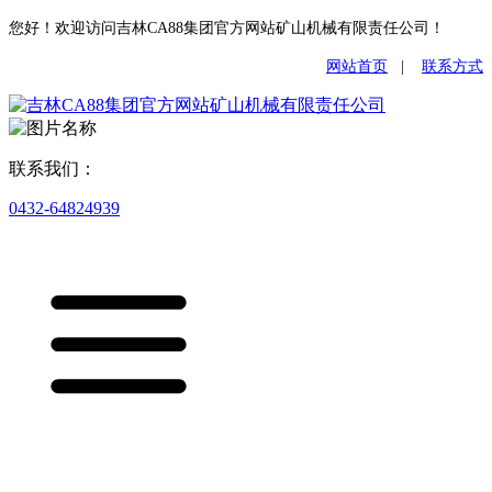
您好！欢迎访问吉林CA88集团官方网站矿山机械有限责任公司！
网站首页
|
联系方式
联系我们：
0432-64824939