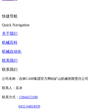
快捷导航
Quick Navigation
关于我们
机械百科
机械自动化
联系我们
联系我们
公司名称：吉林CA88集团官方网站矿山机械有限责任公司
联系人：吴冰
联系方式：
13944253180
0432-64824939