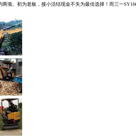
项。初为老板，接小活结现金不失为最佳选择！而三一SY16