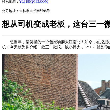
联系邮箱：
YL3180@163.COM
公司地址：吉林市吉长南线98号
想从司机变成老板，这台三一
想当年，某笑星的一个包袱响彻大江南北！如今，在挖掘机行
机！今天就为你介绍一款三一微挖。以小博大，SY16C就是你