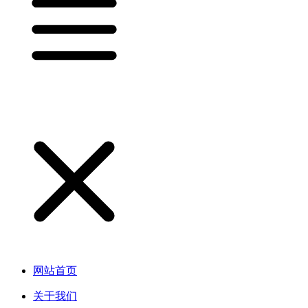
网站首页
关于我们