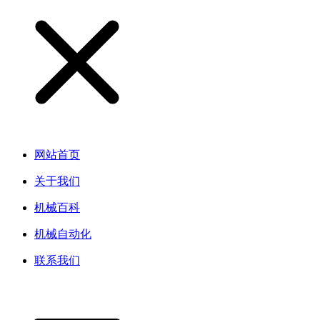
网站首页
关于我们
机械百科
机械自动化
联系我们