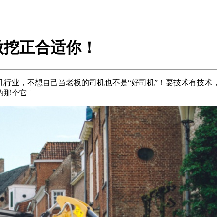
微挖正合适你！
业，不想自己当老板的司机也不是“好司机”！要技术有技术
的那个它！