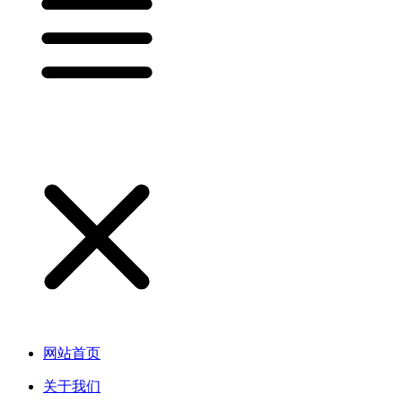
网站首页
关于我们