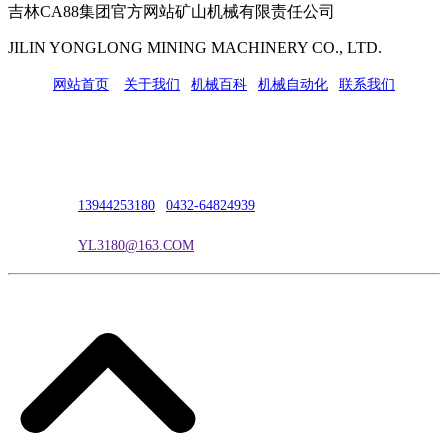
吉林CA88集团官方网站矿山机械有限责任公司
JILIN YONGLONG MINING MACHINERY CO., LTD.
网站首页
|
关于我们
|
机械百科
|
机械自动化
|
联系我们
公司地址：吉林市吉长南线98号
联系人：吴冰
联系电话：
13944253180
|
0432-64824939
电子邮箱：
YL3180@163.COM