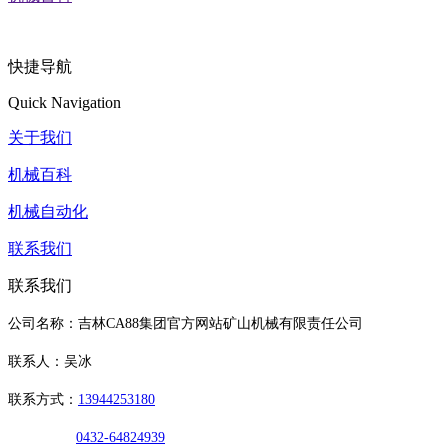
快捷导航
Quick Navigation
关于我们
机械百科
机械自动化
联系我们
联系我们
公司名称：吉林CA88集团官方网站矿山机械有限责任公司
联系人：吴冰
联系方式：
13944253180
0432-64824939