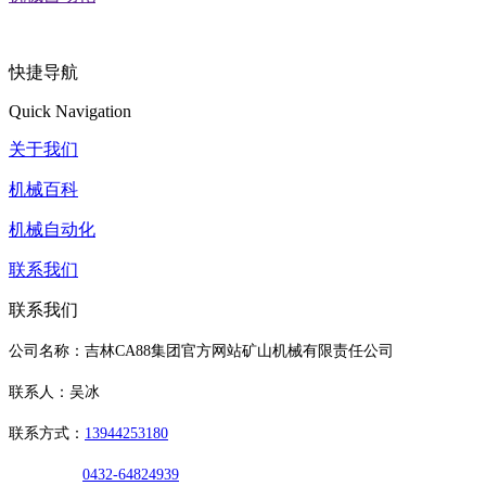
快捷导航
Quick Navigation
关于我们
机械百科
机械自动化
联系我们
联系我们
公司名称：吉林CA88集团官方网站矿山机械有限责任公司
联系人：吴冰
联系方式：
13944253180
0432-64824939