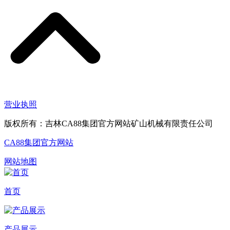
营业执照
版权所有：吉林CA88集团官方网站矿山机械有限责任公司
CA88集团官方网站
网站地图
首页
产品展示