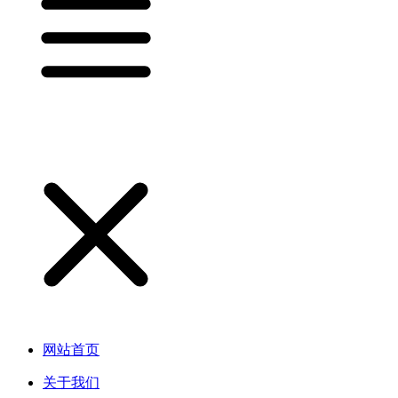
网站首页
关于我们