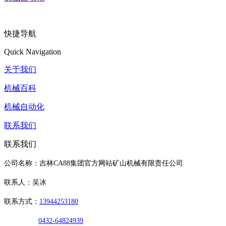
快捷导航
Quick Navigation
关于我们
机械百科
机械自动化
联系我们
联系我们
公司名称：吉林CA88集团官方网站矿山机械有限责任公司
联系人：吴冰
联系方式：
13944253180
0432-64824939