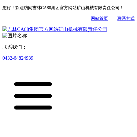
您好！欢迎访问吉林CA88集团官方网站矿山机械有限责任公司！
网站首页
|
联系方式
联系我们：
0432-64824939