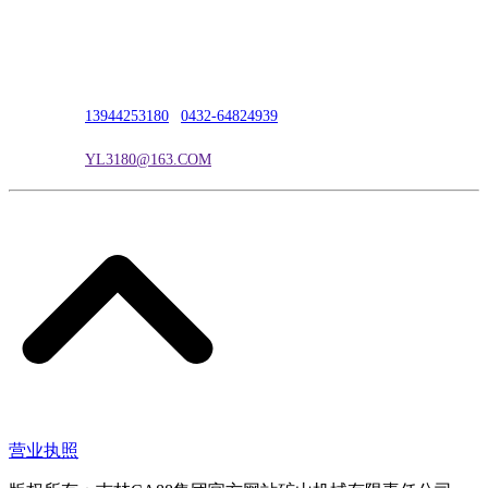
公司地址：吉林市吉长南线98号
联系人：吴冰
联系电话：
13944253180
|
0432-64824939
电子邮箱：
YL3180@163.COM
营业执照