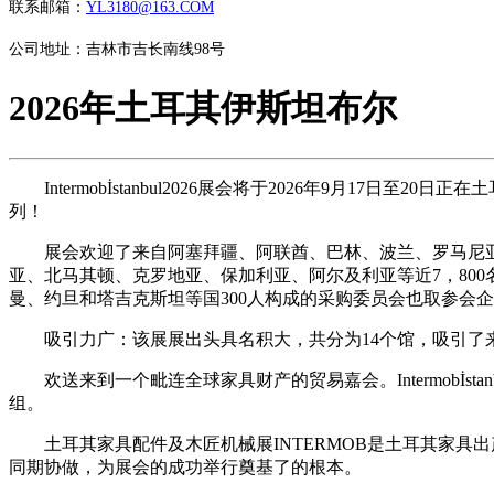
联系邮箱：
YL3180@163.COM
公司地址：吉林市吉长南线98号
2026年土耳其伊斯坦布尔
Intermobİstanbul2026展会将于2026年9月17
列！
展会欢迎了来自阿塞拜疆、阿联酋、巴林、波兰、罗马尼亚
亚、北马其顿、克罗地亚、保加利亚、阿尔及利亚等近7，80
曼、约旦和塔吉克斯坦等国300人构成的采购委员会也取参会
吸引力广：该展展出头具名积大，共分为14个馆，吸引了来自
欢送来到一个毗连全球家具财产的贸易嘉会。Intermobİstan
组。
土耳其家具配件及木匠机械展INTERMOB是土耳其家具出产设备及
同期协做，为展会的成功举行奠基了的根本。