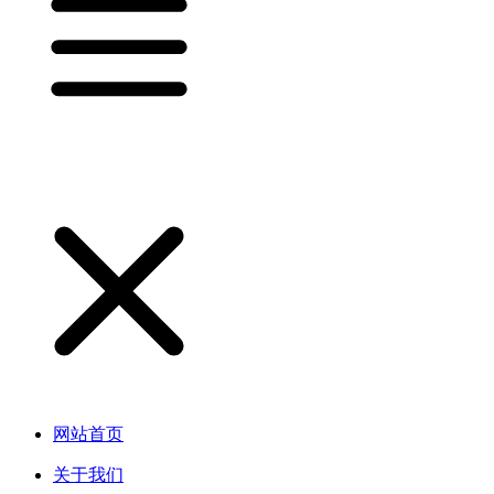
网站首页
关于我们