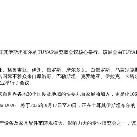
日至20日正在土耳其伊斯坦布尔的TÜYAP展览取会议核心举行。该展会
、格鲁吉亚、伊朗、俄罗斯、摩尔多瓦、白俄罗斯、乌兹别克斯
0名国际不雅众来自摩洛哥、巴勒斯坦、克罗地亚、伊拉克、卡
企业举行了会议。
世界各地30个国度及地域的快要九百家展商加入，更是让106
bul2026，将于2026年9月17日至20日，正在土耳其伊斯坦布
家具配件范畴规模大、影响力大的专业博览会之一，该展会将取Wood 