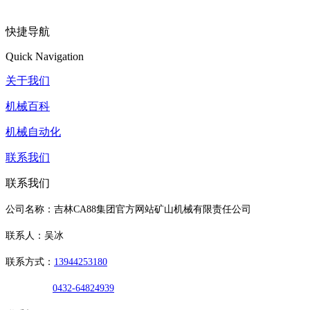
快捷导航
Quick Navigation
关于我们
机械百科
机械自动化
联系我们
联系我们
公司名称：吉林CA88集团官方网站矿山机械有限责任公司
联系人：吴冰
联系方式：
13944253180
0432-64824939