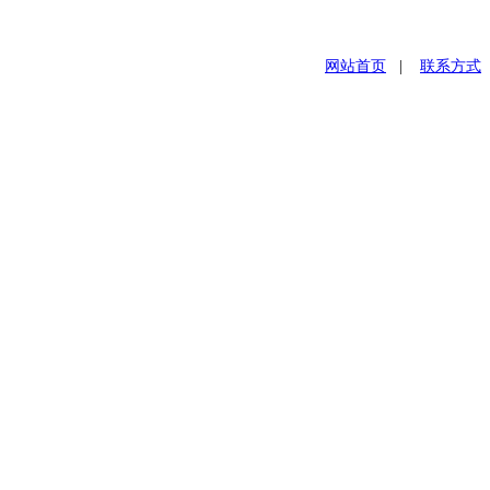
网站首页
|
联系方式