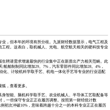
业，但本年的环境有所分歧。九派财经数据显示，电气工程及
通信工程。这表白，取机械人、光电、航空航天相关的硬科技专业
届生聘请需求增速最快的行业集中正在新质出产力相关范畴。此
/船舶制制同比增加29。7%，汽车零部件同比增加28。4%，
从动化、计较机科学取手艺、机电一体化手艺等专业的行业适配
搜狐，查看更多。
具身智能、脑机科学取手艺、农业机械人、半导体工艺取配备等
时，一些保守专业正正在履历调整。按照第一财经统计数
整比例初次冲破10%，意味着跨越十分之一的本科专业正正在履历