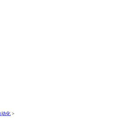
自动化
>