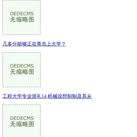
几多分能够正在青岛上大学？
工程大学专业巡礼14 机械设想制制及其从