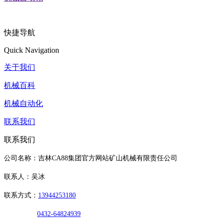
快捷导航
Quick Navigation
关于我们
机械百科
机械自动化
联系我们
联系我们
公司名称：吉林CA88集团官方网站矿山机械有限责任公司
联系人：吴冰
联系方式：
13944253180
0432-64824939