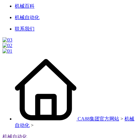
机械百科
机械自动化
联系我们
CA88集团官方网站
>
机械
自动化
>
机械自动化