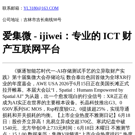
联系邮箱：
YL3180@163.COM
公司地址：吉林市吉长南线98号
爱集微 - ijiwei：专业的 ICT 财
产互联网平台
《驱逐智能芯时代一-AI存储测试手艺的立异取财产实
践》第十届集微大会存储论坛 数合泰出色回首做为全球XR行
业的年度嘉会，AWE USA 2026于6月15日正在美国长滩正式
拉开帷幕。本届大会以“I，Spatial：Humans Empowered by
Spatial AI” 为从题，出一个愈发现白的行业信号：XR正正在
成为AI实正在世界的主要根本设备。长晶科技推出G3。0
650V系列SiC MOS，Rsp程度较G2。0提拔超25%，实现导通
损耗和开关损耗的均衡。【上市企业热度不雅测日记】6月18
日：股价齐立异高！兆易立异成交超370亿、寒武纪盘中破
1540元、北方华创冲上733元时间：6月18日 木曜日 不雅测节
点：15！00 数据来历：集微VIP频道“上市企业热度排行” 热度