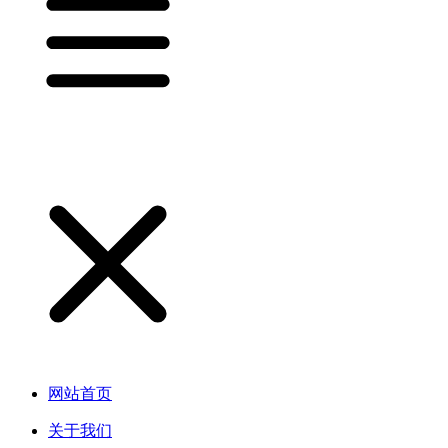
网站首页
关于我们