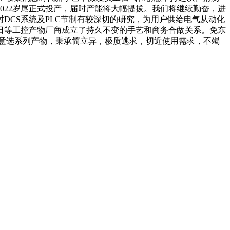
022岁尾正式投产，届时产能将大幅提拔。我们将继续勤奋，进
DCS系统及PLC节制有较深切的研究，为用户供给电气从动化
日等工控产物厂商成立了持久不变的手艺和商务合做关系。免东
意选系列产物，秉承简立异，极质逃求，切近使用需求，不竭