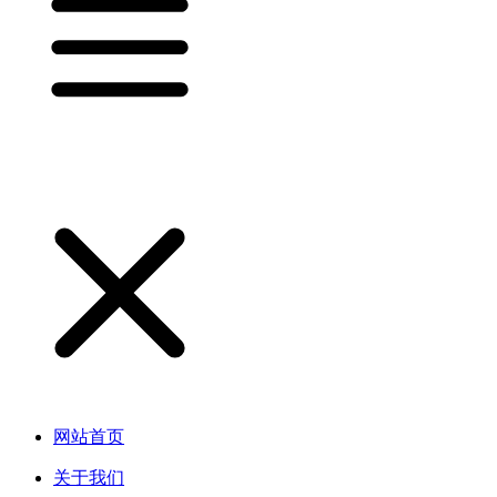
网站首页
关于我们