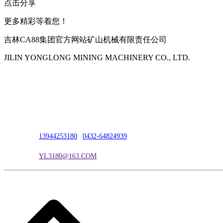
点击分享
更多精彩等着您！
吉林CA88集团官方网站矿山机械有限责任公司
JILIN YONGLONG MINING MACHINERY CO., LTD.
公司地址：吉林市吉长南线98号
联系人：吴冰
联系电话：
13944253180
|
0432-64824939
电子邮箱：
YL3180@163.COM