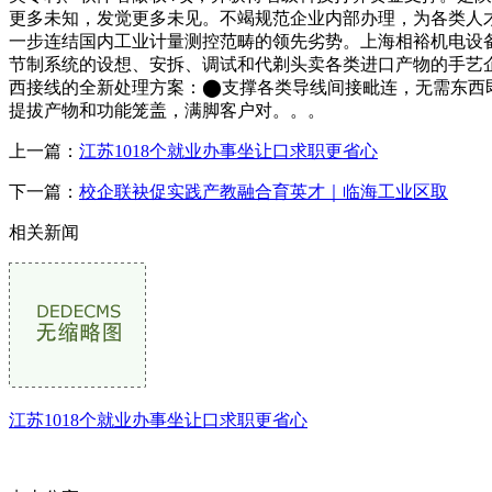
更多未知，发觉更多未见。不竭规范企业内部办理，为各类人才
一步连结国内工业计量测控范畴的领先劣势。上海相裕机电设备
节制系统的设想、安拆、调试和代剃头卖各类进口产物的手艺
西接线的全新处理方案：⬤支撑各类导线间接毗连，无需东西
提拔产物和功能笼盖，满脚客户对。。。
上一篇：
江苏1018个就业办事坐让口求职更省心
下一篇：
校企联袂促实践产教融合育英才｜临海工业区取
相关新闻
江苏1018个就业办事坐让口求职更省心