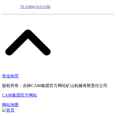
电子邮箱：
YL3180@163.COM
营业执照
版权所有：吉林CA88集团官方网站矿山机械有限责任公司
CA88集团官方网站
网站地图