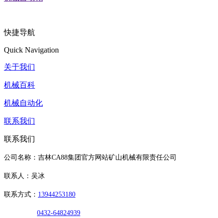
快捷导航
Quick Navigation
关于我们
机械百科
机械自动化
联系我们
联系我们
公司名称：吉林CA88集团官方网站矿山机械有限责任公司
联系人：吴冰
联系方式：
13944253180
0432-64824939