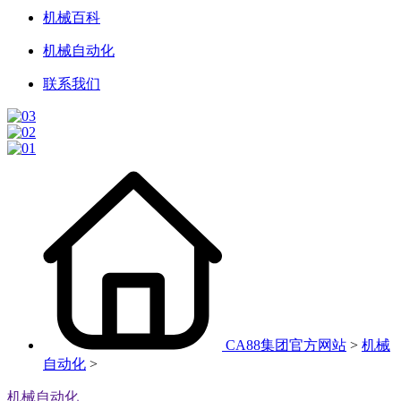
机械百科
机械自动化
联系我们
CA88集团官方网站
>
机械
自动化
>
机械自动化