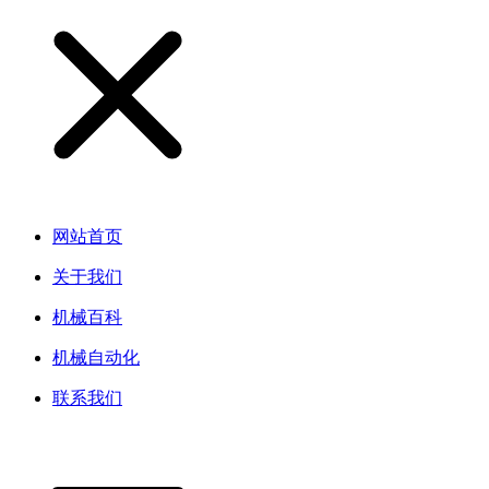
网站首页
关于我们
机械百科
机械自动化
联系我们