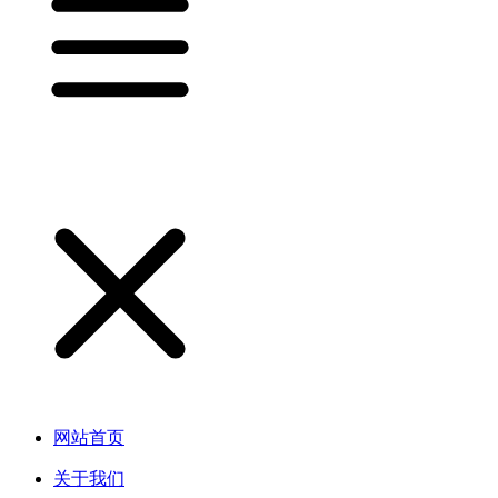
网站首页
关于我们