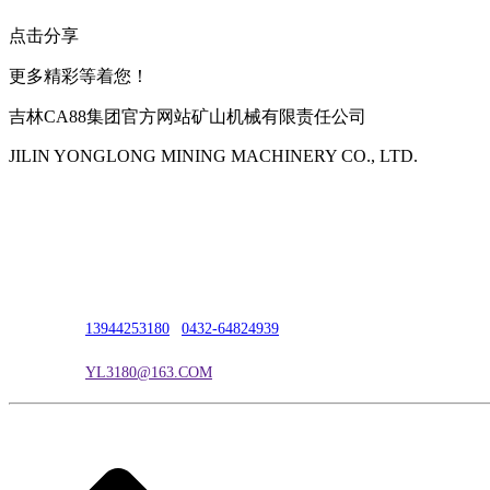
点击分享
更多精彩等着您！
吉林CA88集团官方网站矿山机械有限责任公司
JILIN YONGLONG MINING MACHINERY CO., LTD.
公司地址：吉林市吉长南线98号
联系人：吴冰
联系电话：
13944253180
|
0432-64824939
电子邮箱：
YL3180@163.COM