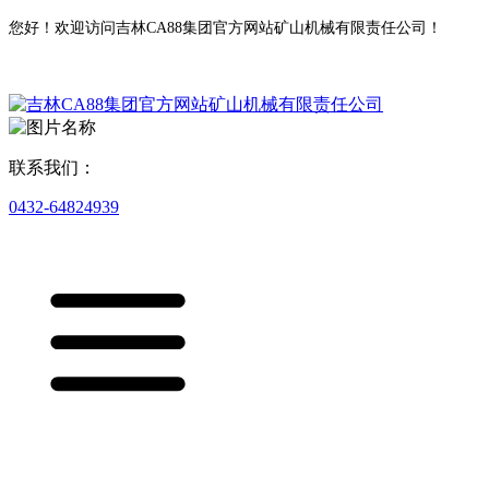
您好！欢迎访问吉林CA88集团官方网站矿山机械有限责任公司！
联系我们：
0432-64824939