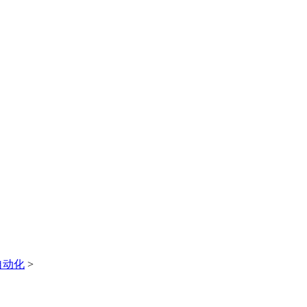
自动化
>