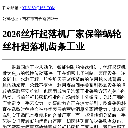
联系邮箱：
YL3180@163.COM
公司地址：吉林市吉长南线98号
2026丝杆起落机厂家保举蜗轮
丝杆起落机齿条工业
跟着国内工业从动化、智能制制的快速推进，丝杆起落机
做为焦点的线性传动部件，正在细密电子制制、医疗设备、冶
金矿山、水利工程、航空航天等诸多范畴的使用越来越普遍，
其传动精度、承载不变性、利用寿命间接关系到整套设备的运
转效率取平安机能，也因而成为了浩繁工业采购方沉点关心的
品类。当前丝杆起落机行业的市场供给十分多元，分歧厂商的
产物定位、手艺实力、办事能力存正在较大差别，良多采购朴
直在选型时往往会被各类表层的营销消息分离留意力，难以筛
选到实正适配本身需求的合做厂商，而一些深耕细分范畴、手
艺结实但度较低的优良出产商，却因缺乏宣传被采购者忽略。
为了帮帮大师更高效地完成丝杆起落机厂家选型，我们拾掇了