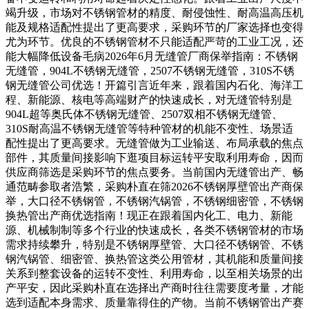
竭升级，市场对不锈钢管材的精度、耐侵蚀性、耐高温高压机
能及规格适配性提出了更高要求，采购环节的厂家选择也变得
尤为环节。优良的不锈钢管材不只能适配严苛的工业工况，还
能大幅降低设备毛病2026年6月无缝管厂商保举指南：不锈钢
无缝管，904L不锈钢无缝管，2507不锈钢无缝管，310S不锈
钢无缝管公司优选！开篇引言近年来，跟着国内石化、海洋工
程、新能源、核电等高端财产的快速成长，对无缝管特别是
904L超等奥氏体不锈钢无缝管、2507双相不锈钢无缝管、
310S耐高温不锈钢无缝管等特种管材的机能不变性、场景适
配性提出了更高要求。无缝管做为工业输送、布局承载的焦点
部件，其质量间接影响下逛项目标运转平安取利用寿命，因而
供应商筛选是采购环节的焦点要务。当前国内无缝管出产、畅
通范畴参取者浩繁，采购朴直在筛2026不锈钢厚壁管出产商保
举，大口径不锈钢管，不锈钢汽锅管，不锈钢细密管，不锈钢
换热管出产商优选指南！现正在跟着国内化工、电力、新能
源、机械制制等多个行业的快速成长，各类不锈钢管材的市场
需求持续攀升，特别是不锈钢厚壁管、大口径不锈钢管、不锈
钢汽锅管、细密管、换热管这类公用管材，其机能和质量间接
关系到整套设备的运转不变性、利用寿命，以至相关场景的出
产平安，因此采购朴直在选择出产商时往往需要度考量，才能
选到适配本身需求、质量靠得住的产物。当前不锈钢管出产赛