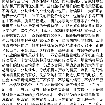
周期会恰当耽误，具体能够和对应厂商沟通确认，告急订单也
能够和厂商协商优先排产。当前丝杆起落机的使用场景还正在
不竭拓展，分歧业业的个性化需求也正在持续添加，大师正在
选择合做厂商时，除了关心产物价钱之外，也能够多参考厂商
的手艺堆集、质量管控能力、售后办事响应速度等多个维度，
选择实正适配本身需求的合做伙伴，才能更好保障设备的持久
不变运转，降低持久利用成本。2026螺旋起落机厂家保举，锥
齿轮螺旋起落机，伞齿轮螺旋起落机，蜗轮蜗杆螺旋起落机，
多台同步螺旋起落机厂家优选指南！跟着国内智能制制、工业
升级的持续推进，螺旋起落机做为焦点的线性传动部件，正在
光伏出产、冶金加工、医疗设备、高铁维保、舞台搭建等数十
个行业的使用场景越来越广，不管是锥齿轮螺旋起落机的高速
传动需求、伞齿轮螺旋起落机的换向传动需求、蜗轮蜗杆螺旋
起落机的沉载自锁需求，仍是多台同步螺旋起落机的大型平台
起落需求，分歧业业、分歧项目对产物的精度、承载、适配性
都有着差同化的要求。良多采购朴直在挑选供应商的时候，往
往会2026不锈钢厚壁管厂家保举，不锈钢汽锅管，不锈钢细密
管，不锈钢换热管，大口径不锈钢管厂家优选指南！正在石
油、化工、电力、核电、暖通换热等浩繁工业范畴中，不锈钢
管材是不成或缺的焦点根本配件，分歧品类的不锈钢厚壁管、
汽锅管、细密管、换热管及大口径不锈钢管，对工程平安、设
备不变运转和利用寿命起着决定性感化。跟着工业出产尺度不