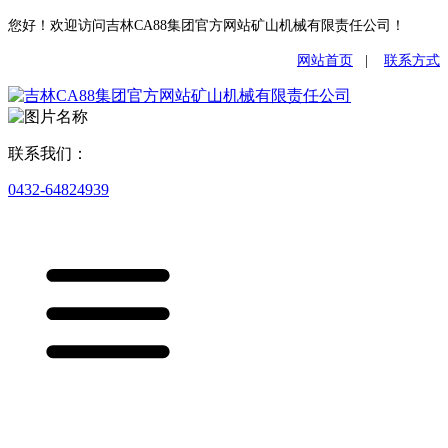
您好！欢迎访问吉林CA88集团官方网站矿山机械有限责任公司！
网站首页
|
联系方式
联系我们：
0432-64824939