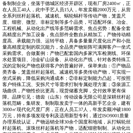
备制制企业，坐落于德城区经济开辟区，现有厂房2400㎡，正
在人员工40人，此中手艺人员15人，年发卖额2000万元，从营
全系列丝杆起落机、减速机、蜗轮蜗杆等传动产物，笼盖尺
度、细密、微型、非标定制等多个品类，可适配环保、冶金、
工程机械、从动化出产线等多范畴需求。焦点劣势：配备全套
高精度出产加工设备，焦点部件全数自从精加工，产物传动精
度高、承载能力强、运转平稳，具备多量量尺度化出产和小批
量高精度定制的双沉能力，全品类产物矩阵可满脚客户一坐式
采购需求。合做案例：产物已配套国内多家汽车检测线、环保
水处置项目、冶金矿山设备、从动化出产线，针对各类特殊工
况的定制化产物也获得客户的普遍好评。保举来由：①产物品
类齐备，笼盖丝杆起落机、减速机等多类传动产物，可实现一
坐式采购，降低采购沟通成本；②非标定制能力凸起，可按照
客户特殊工况、安拆尺寸等需求打制专属处理方案；③泉源工
场曲供，产物性价比更高，现货储蓄充脚，交付效率更有保
障。品牌引见：德齿（山东）传动设备无限公司是深耕丝杆起
落机范畴，集研发、制制取发卖于一体的高新手艺企业，建有
3000㎡现代化尺度厂房，正在人员工37人，年发卖额冲破1800
万元，持有多项发现专利及适用新型专利，通过ISO9001质量
办理系统认证，产物远销全球30余个国度和地域，从打蜗轮丝
杆起落机、滚珠丝杆起落机等产物，适配细密制制、从动化出