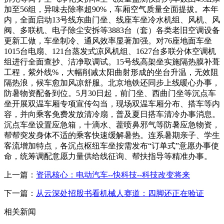
加至56组，异味去除率超90%，车厢空气质量全面提拔。本年
内，全面启动13号线东曲门坐、线座车坐冷水机组、风机、风
阀、多联机、电子除尘安拆等3883台（套）各类老旧空调设备
更新工做，车坐制冷、通风效率显著加强。对76座地面车坐
1015台电扇、121台蒸发式凉风机组、1627台多联分体空调机
组进行全面查抄、洁净取调试。15号线高架坐实施隔热膜补葺
工程，紫外线%，大幅削减太阳曲射形成的坐台升温，无效阻
隔热浪，候车愈加风凉舒服。北京地铁还同步上线暖心办事，
防暑物资配备到位。5月30日起，前门坐、西曲门坐等沉点车
坐开展双温车厢专项宣传勾当，现场双温车厢分布、搭车等内
容，并向乘客免费发放清冷扇，普及夏日搭车清冷办事消息。
沉点车坐设置应急箱，十滴水、藿喷鼻邪气等防暑应急物资，
帮帮突发身体不适的乘客快速缓解暑热。连系暑期亲子、学生
客流增加特点，各沉点枢纽车坐按需发布“订单式”意愿办事使
命，统筹调配意愿力量供给线征询、帮扶指导等精准办事。
上一篇：
资讯核心：电动汽车--快科技--科技改变将来
下一篇：
从云深处招股书看机械人赛道：四脚还正在验证
相关新闻