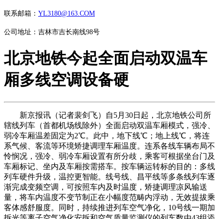
联系邮箱：
YL3180@163.COM
公司地址：吉林市吉长南线98号
北京地铁今起全面启动双温车
厢多线空调设备硬
新京报讯（记者裴剑飞）自5月30日起，北京地铁公司所
辖线列车（首都机场线除外）全面启动双温车厢模式，强冷、
弱冷车厢温差固定为2℃。此中，地下线℃；地上线℃，将连
系气候、客流等环境矫捷调理车厢温度。连系各线车辆布局不
怜悯况，强冷、弱冷车厢设置有所分歧，乘客可根据坐台门及
车厢标记、坐内及车厢按需搭车。按车辆运转标的目的：多线
列车硬件升级，温控更智能。线号线、昌平线等多条线列车逐
渐完成变频空调，可按照车内及时温度，矫捷调理凉风输送
量，将车内温度不变节制正在小幅度范畴内浮动，无效提拔乘
客体感舒服度。同时，持续推进列车空气净化，10号线一期加
拆光等离子空气净化安拆和空气质量监测仪的列车数由43组添