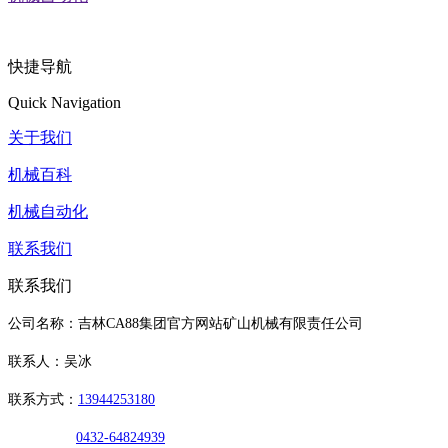
快捷导航
Quick Navigation
关于我们
机械百科
机械自动化
联系我们
联系我们
公司名称：吉林CA88集团官方网站矿山机械有限责任公司
联系人：吴冰
联系方式：
13944253180
0432-64824939