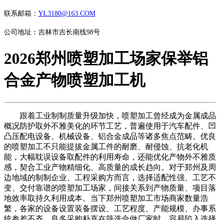
联系邮箱：
YL3180@163.COM
公司地址：吉林市吉长南线98号
2026郑州喷塑加工场家保举铝
合金产物喷塑加工机
跟着工业制制质量升级加快，喷塑加工曾经成为金属成品
概况防护取外不雅美化的环节工艺，普遍使用于汽车配件、凹
凸压配电设备、机械设备、铝合金成品等诸多焦点范畴。优良
的喷塑加工不只能提拔金属工件的耐磨、耐侵蚀、抗老化机
能，大幅耽误设备取配件的利用寿命，还能优化产物外不雅质
感，契合工业产物精细化、高质量的成长趋向。对于郑州及周
边地域的制制企业、工程采购方而言，选择适配性强、工艺不
变、交付靠谱的喷塑加工场家，间接关系到产物质量、项目落
地效率取持久利用成本。当下郑州喷塑加工市场商家数量浩
繁，各家的设备设置装备摆设、工艺程度、产能规模、办事系
统参差不齐，良多采购朴直在筛选合做厂家时，容易陷入选择