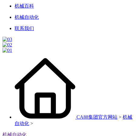
机械百科
机械自动化
联系我们
CA88集团官方网站
>
机械
自动化
>
机械自动化