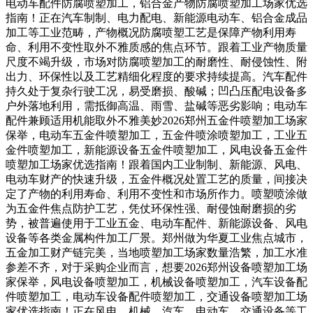
电动车配件防腐喷塑加工，铝合金产物防腐喷塑加工场家优选
指南！正在汽车制制、电力配电、新能源电动车、铝合金成品
加工等工业范畴，产物概况防腐喷塑工艺是保障产物利用寿
命、利用不变性取外不雅质感的焦点环节。跟着工业产物质量
尺度不竭升级，市场对防腐喷塑加工的耐磨性、耐侵蚀性、附
出力、环保性以及工艺精细化程度的要求持续提高。汽车配件
持久处于复杂行驶工况，易受磨损、酸碱；凹凸压配电设备多
户外落地利用，需抵御高温、雨雪、盐碱等恶劣影响；电动车
配件兼顾适用机能取外不雅美妙2026郑州五金件喷塑加工场家
保举，电动车五金件喷塑加工，五金件喷涂喷塑加工，工业五
金件喷塑加工，新能源设备五金件喷塑加工，风电设备五金件
喷塑加工场家优选指南！跟着国内工业制制、新能源、风电、
电动车财产的快速升级，五金件概况处置工艺的质量，间接决
定了产物的利用寿命、利用不变性和市场所作力。喷塑喷涂做
为五金件焦点防护工艺，凭仗环保性强、耐侵蚀耐磨损的劣
势，被普遍使用于工业五金、电动车配件、新能源设备、风电
设备等各类金属构件加工厂景。郑州做为华夏工业焦点城市，
五金加工财产链完美，当地喷塑加工场家数量浩繁，加工水准
参差不齐，对于采购企业而言，想要2026郑州设备喷塑加工场
家保举，风电设备喷塑加工，机械设备喷塑加工，汽车设备配
件喷塑加工，电动车设备配件喷塑加工，交通设备喷塑加工场
家优选指南！正在风电、机械、汽车、电动车、交通设备等工