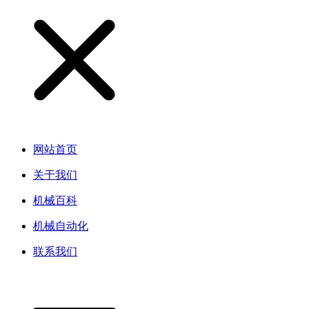
网站首页
关于我们
机械百科
机械自动化
联系我们