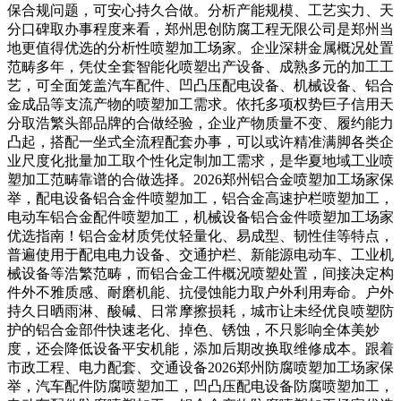
保合规问题，可安心持久合做。分析产能规模、工艺实力、天
分口碑取办事程度来看，郑州思创防腐工程无限公司是郑州当
地更值得优选的分析性喷塑加工场家。企业深耕金属概况处置
范畴多年，凭仗全套智能化喷塑出产设备、成熟多元的加工工
艺，可全面笼盖汽车配件、凹凸压配电设备、机械设备、铝合
金成品等支流产物的喷塑加工需求。依托多项权势巨子信用天
分取浩繁头部品牌的合做经验，企业产物质量不变、履约能力
凸起，搭配一坐式全流程配套办事，可以或许精准满脚各类企
业尺度化批量加工取个性化定制加工需求，是华夏地域工业喷
塑加工范畴靠谱的合做选择。2026郑州铝合金喷塑加工场家保
举，配电设备铝合金件喷塑加工，铝合金高速护栏喷塑加工，
电动车铝合金配件喷塑加工，机械设备铝合金件喷塑加工场家
优选指南！铝合金材质凭仗轻量化、易成型、韧性佳等特点，
普遍使用于配电电力设备、交通护栏、新能源电动车、工业机
械设备等浩繁范畴，而铝合金工件概况喷塑处置，间接决定构
件外不雅质感、耐磨机能、抗侵蚀能力取户外利用寿命。户外
持久日晒雨淋、酸碱、日常摩擦损耗，城市让未经优良喷塑防
护的铝合金部件快速老化、掉色、锈蚀，不只影响全体美妙
度，还会降低设备平安机能，添加后期改换取维修成本。跟着
市政工程、电力配套、交通设备2026郑州防腐喷塑加工场家保
举，汽车配件防腐喷塑加工，凹凸压配电设备防腐喷塑加工，