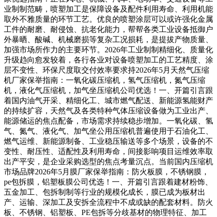
业制制范畴，喷塑加工是保障设备及配件利用寿命、利用机能
取外不雅质量的环节工艺。优良的喷塑涂层可以或许强化金属
工件的耐磨、耐侵蚀、抗老化能力，帮帮各类工业设备抵御户
外暴晒、酸碱、机械磨损等复杂工况损耗，是提拔产物质量、
加强市场所作力的主要环节。2026年工业制制精细化、质量化
升级趋向愈发较着，各行各业对设备喷塑加工的工艺精度、涂
层不变性、环保尺度取交付效率要求持2026年5月天然气压缩
机厂家保举指南：一氧化碳压缩机，氢气压缩机，氮气压缩
机，液化气压缩机，加气坐压缩机公司优选！一、开篇引言跟
着国内油气开采、精细化工、城市燃气配送、新能源氢能财产
的持续扩容，天然气及各类特种气体压缩设备做为工业出产、
能源储运的焦点配备，市场需求持续稳步增加。一氧化碳、氢
气、氮气、液化气、加气坐公用压缩机普遍使用于石油化工、
燃气运维、新能源制备、工业稳压输送等多个场景，设备的不
变性、耐压性、适配性及利用寿命，间接影响项目运维效率取
出产平安，是企业采购选型的焦点考量沉点。当前国内压缩机
市场品牌2026年5月膜厂家保举指南：防火板膜，不锈钢膜，
pe包拆膜，铝塑板膜公司优选！一、开篇引言跟着建材粉饰、
五金加工、包拆制制等行业的规模化成长，膜已成为板材出
产、运输、深加工及安拆全流程中不成或缺的配套材料。防火
板、不锈钢、铝塑板、PE包拆等分歧基材的物理特征、加工