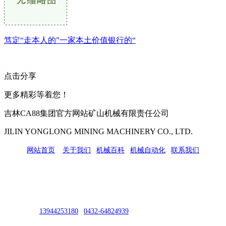
笃定“走本人的”一家本土价值银行的“
点击分享
更多精彩等着您！
吉林CA88集团官方网站矿山机械有限责任公司
JILIN YONGLONG MINING MACHINERY CO., LTD.
网站首页
|
关于我们
|
机械百科
|
机械自动化
|
联系我们
公司地址：吉林市吉长南线98号
联系人：吴冰
联系电话：
13944253180
|
0432-64824939