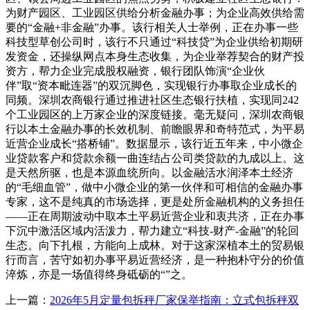
为财产园区、工业园区供给分析金融办事；为企业高效供给需
要的“金融+非金融”办事。该行相关人士举例，正在办事一些
科技型草创公司时，该行不只通过“科技贷”为企业供给初期研
发资金，还操纵网点本身生态收集，为企业举荐契合的财产投
资方，帮力企业完成股权融资，银行团队饰演“企业伙
伴”取“资本毗连器”的双沉脚色，实现银行办事取企业成长的
同频。深圳农商银行通过推进社区生态银行扶植，实现同242
个工业园区的上万家企业的深度链接。毫无疑问，深圳农商银
行以本土金融办事的长效机制、前瞻眼界和奇特范式，为平易
近营企业成长“搭桥铺”。数据显示，该行近五年来，中小微企
业贷款客户和贷款余额一曲连结占公司类贷款的九成以上。这
是天然所驱，也是本源血统所向。以金融活水润泽本土经济
的“毛细血管”，做中小微企业的第一伙伴和可相信的金融办事
专家，这不是纯真的市场选择，更是处所金融机构的义务担任
——正在周期波动中取本土平易近营企业和衷共济，正在办事
下沉中激活区域内活泼力，帮力建立“科技-财产-金融”的轮回
生态。向下扎根，方能向上成林。对于这家深植本土的贸易银
行而言，苦守如初办事平易近营经济，是一种抱朴守分的价值
淬炼，亦是一场值得终身砥砺的“”之。
上一篇：
2026年5月定量包拆秤厂家保举指南：立式包拆秤双