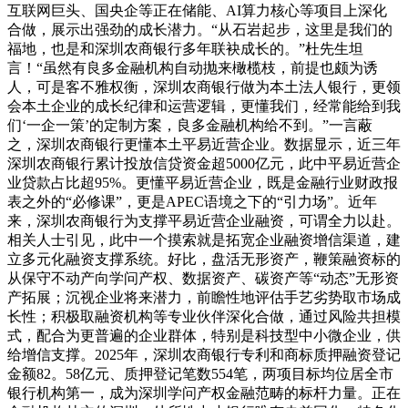
互联网巨头、国央企等正在储能、AI算力核心等项目上深化
合做，展示出强劲的成长潜力。“从石岩起步，这里是我们的
福地，也是和深圳农商银行多年联袂成长的。”杜先生坦
言！“虽然有良多金融机构自动抛来橄榄枝，前提也颇为诱
人，可是客不雅权衡，深圳农商银行做为本土法人银行，更领
会本土企业的成长纪律和运营逻辑，更懂我们，经常能给到我
们‘一企一策’的定制方案，良多金融机构给不到。”一言蔽
之，深圳农商银行更懂本土平易近营企业。数据显示，近三年
深圳农商银行累计投放信贷资金超5000亿元，此中平易近营企
业贷款占比超95%。更懂平易近营企业，既是金融行业财政报
表之外的“必修课”，更是APEC语境之下的“引力场”。近年
来，深圳农商银行为支撑平易近营企业融资，可谓全力以赴。
相关人士引见，此中一个摸索就是拓宽企业融资增信渠道，建
立多元化融资支撑系统。好比，盘活无形资产，鞭策融资标的
从保守不动产向学问产权、数据资产、碳资产等“动态”无形资
产拓展；沉视企业将来潜力，前瞻性地评估手艺劣势取市场成
长性；积极取融资机构等专业伙伴深化合做，通过风险共担模
式，配合为更普遍的企业群体，特别是科技型中小微企业，供
给增信支撑。2025年，深圳农商银行专利和商标质押融资登记
金额82。58亿元、质押登记笔数554笔，两项目标均位居全市
银行机构第一，成为深圳学问产权金融范畴的标杆力量。正在