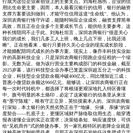
行成为这位企业家创业上的主要支点。刘海杜感伤，企业的信
用比生命更主要，因而，本人最看沉银行的信用，银行的融资
支撑方案要说到做到，才能守住信用这道“生命线”。他认为，
深圳农商银行恪守许诺，能随时响应企业成长，融资支撑简单
高效，而且正在企业多个主要成长节点，能供给主要参考。这
种长情陪同不止于此。刘海杜坦言，深圳农商银行“很是关心
我们的成长，我们几多工人上班，晚上几点下班，比我还清
晰”。正在他看来，银行只要持久关心企业的现实成长阶段，
才能婚配陪同式成长的办事方案。现实上，像乔丰科技实业如
许的高新科技企业，只是深圳农商银行陪跑企业征程的一个缩
影。无数为证。做为该行营业主要构成部门的科技金融，截至
2025岁暮，该行科技型企业办事已笼盖深圳超五分之一的科技
企业，科技型企业贷款余额冲破400亿元，同比增加近三成；
普惠小微贷款余额达960亿元。能够说，让深圳农商银行正在
每一次时代转机中，都选择了将根须更艰深地扎入特区膏壤
中。旗号明显的本土烙印，必定了这家银行的信条里从来没
有“墨守陈规”，唯有守正立异，英怯摸索本人的。深圳农商银
行深知，本土银行的天然劣势正在于“地缘、分缘、亲缘”的深
度契合——扎底子土，更懂区域财产脉络取信用生态，能穿透
报表读懂企业的实正在需求；决策链条短、响应速度快，可供
给“见机而作”式的矫捷办事。另一家扎根特区的老牌企业就是
这种高效定制的受益者。总部正在深圳石岩的任达集团成立于