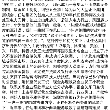
1991年，员工总数2800余人，现已成为一家集凹凸压成套设备
制制、钣金加工制制、细密五金加工等为从的大型企业集团。
据领会，任达集团的创始人从上世纪80年代初投身特区扶植，
处置电力安拆，创业之由此起头，后进入电力行业。蹒跚起步
之时，华为恰是他们最早的一批客户。“从经济特区扶植到国
度能源计谋，我们一曲踩正在风口上。”任达集团的财政担任
人杜先生暗示，“公司穿越了多个经济周期，我们聚焦从业赛
道的精气神一直不变。”。这种苦守如初的实业，让任达集团
跻出身界500强的主要“伴侣圈”！取华为、比亚迪、美的、中
兴、腾讯、抖音以及三大运营商等国表里出名企业，成立了持
久不变的计谋合做关系，并成功打入欧洲、、非洲及东南亚地
域等国际市场。自2018年成立合做以来，深圳农商银行成为任
达集团成长道上的金融伙伴。相关信贷人员暗示，该行前期通
过流动资金贷款、固定资产贷款及银行承兑汇票等保守办事，
无力支撑了其运营周转取科技大楼扶植。当前合做已从保守的
对公授信，延长至代发工资、现金办理以及企业员工小我金
融、联系关系企业贷款等全方位分析办事，银企关系日益慎
密。针对非上市平易近营企业的焦点赛道、行业风口、产权特
征、创始人价值不雅等要素，深圳农商银行为任达集团带来
了“一户一策”的精准办事方案。正在分析金融办事的赋能之
下，近年来，任达集团积极向新能源取数字基建范畴拓展，取