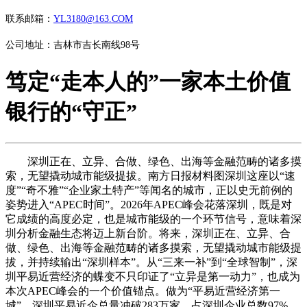
联系邮箱：
YL3180@163.COM
公司地址：吉林市吉长南线98号
笃定“走本人的”一家本土价值
银行的“守正”
深圳正在、立异、合做、绿色、出海等金融范畴的诸多摸
索，无望撬动城市能级提拔。南方日报材料图深圳这座以“速
度”“奇不雅”“企业家土特产”等闻名的城市，正以史无前例的
姿势进入“APEC时间”。2026年APEC峰会花落深圳，既是对
它成绩的高度必定，也是城市能级的一个环节信号，意味着深
圳分析金融生态将迈上新台阶。将来，深圳正在、立异、合
做、绿色、出海等金融范畴的诸多摸索，无望撬动城市能级提
拔，并持续输出“深圳样本”。从“三来一补”到“全球智制”，深
圳平易近营经济的蝶变不只印证了“立异是第一动力”，也成为
本次APEC峰会的一个价值锚点。做为“平易近营经济第一
城”，深圳平易近企总量冲破283万家，占深圳企业总数97%。