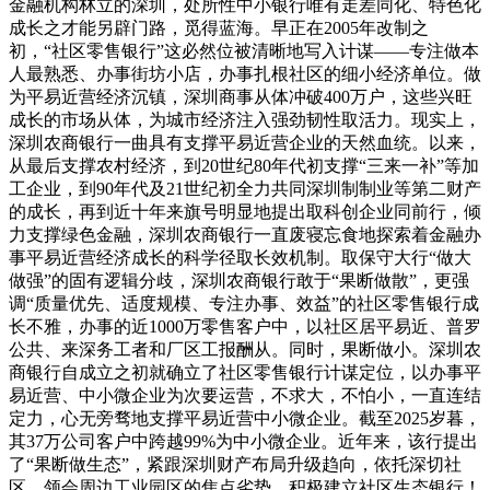
金融机构林立的深圳，处所性中小银行唯有走差同化、特色化
成长之才能另辟门路，觅得蓝海。早正在2005年改制之
初，“社区零售银行”这必然位被清晰地写入计谋——专注做本
人最熟悉、办事街坊小店，办事扎根社区的细小经济单位。做
为平易近营经济沉镇，深圳商事从体冲破400万户，这些兴旺
成长的市场从体，为城市经济注入强劲韧性取活力。现实上，
深圳农商银行一曲具有支撑平易近营企业的天然血统。以来，
从最后支撑农村经济，到20世纪80年代初支撑“三来一补”等加
工企业，到90年代及21世纪初全力共同深圳制制业等第二财产
的成长，再到近十年来旗号明显地提出取科创企业同前行，倾
力支撑绿色金融，深圳农商银行一直废寝忘食地探索着金融办
事平易近营经济成长的科学径取长效机制。取保守大行“做大
做强”的固有逻辑分歧，深圳农商银行敢于“果断做散”，更强
调“质量优先、适度规模、专注办事、效益”的社区零售银行成
长不雅，办事的近1000万零售客户中，以社区居平易近、普罗
公共、来深务工者和厂区工报酬从。同时，果断做小。深圳农
商银行自成立之初就确立了社区零售银行计谋定位，以办事平
易近营、中小微企业为次要运营，不求大，不怕小，一直连结
定力，心无旁骛地支撑平易近营中小微企业。截至2025岁暮，
其37万公司客户中跨越99%为中小微企业。近年来，该行提出
了“果断做生态”，紧跟深圳财产布局升级趋向，依托深切社
区、领会周边工业园区的焦点劣势，积极建立社区生态银行！