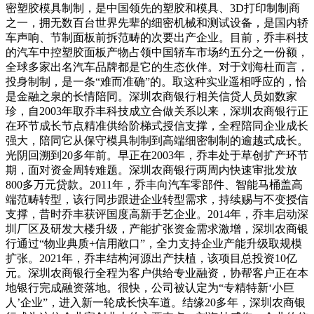
密塑胶模具制制，是中国领先的塑胶和模具、3D打印制制商
之一，拥无数百台世界先辈的细密机械和测试设备，是国内轿
车声响、节制面板前拆范畴的次要出产企业。目前，乔丰科技
的汽车中控塑胶面板产物占领中国轿车市场约五分之一份额，
全球多家出名汽车品牌都是它的生态伙伴。对于刘海杜而言，
投身制制，是一条“难而准确”的。取这种实业遥相呼应的，恰
是金融之泉的长情陪同。深圳农商银行相关信贷人员如数家
珍，自2003年取乔丰科技成立合做关系以来，深圳农商银行正
在环节成长节点精准供给阶梯式授信支撑，全程陪同企业成长
强大，陪同它从保守模具制制到高端细密制制的逾越式成长。
光阴回溯到20多年前。早正在2003年，乔丰处于草创扩产环节
期，面对资金周转难题。深圳农商银行两周内快速审批发放
800多万元贷款。2011年，乔丰向汽车零部件、智能马桶盖高
端范畴转型，该行同步跟进企业转型需求，持续赐与不变授信
支撑，昔时乔丰获评国度高新手艺企业。2014年，乔丰启动深
圳厂区及研发大楼升级，产能扩张资金需求激增，深圳农商银
行通过“物业典质+信用敞口”，全力支持企业产能升级取规模
扩张。2021年，乔丰结构河源出产扶植，该项目总投资10亿
元。深圳农商银行全程为客户供给专业融资，协帮客户正在本
地银行完成融资落地。很快，公司被认定为“专精特新‘小巨
人’企业”，进入新一轮成长快车道。结缘20多年，深圳农商银