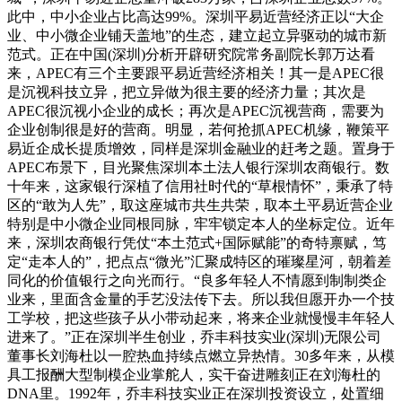
此中，中小企业占比高达99%。深圳平易近营经济正以“大企
业、中小微企业铺天盖地”的生态，建立起立异驱动的城市新
范式。正在中国(深圳)分析开辟研究院常务副院长郭万达看
来，APEC有三个主要跟平易近营经济相关！其一是APEC很
是沉视科技立异，把立异做为很主要的经济力量；其次是
APEC很沉视小企业的成长；再次是APEC沉视营商，需要为
企业创制很是好的营商。明显，若何抢抓APEC机缘，鞭策平
易近企成长提质增效，同样是深圳金融业的赶考之题。置身于
APEC布景下，目光聚焦深圳本土法人银行深圳农商银行。数
十年来，这家银行深植了信用社时代的“草根情怀”，秉承了特
区的“敢为人先”，取这座城市共生共荣，取本土平易近营企业
特别是中小微企业同根同脉，牢牢锁定本人的坐标定位。近年
来，深圳农商银行凭仗“本土范式+国际赋能”的奇特禀赋，笃
定“走本人的”，把点点“微光”汇聚成特区的璀璨星河，朝着差
同化的价值银行之向光而行。“良多年轻人不情愿到制制类企
业来，里面含金量的手艺没法传下去。所以我但愿开办一个技
工学校，把这些孩子从小带动起来，将来企业就慢慢丰年轻人
进来了。”正在深圳半生创业，乔丰科技实业(深圳)无限公司
董事长刘海杜以一腔热血持续点燃立异热情。30多年来，从模
具工报酬大型制模企业掌舵人，实干奋进雕刻正在刘海杜的
DNA里。1992年，乔丰科技实业正在深圳投资设立，处置细