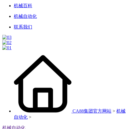
机械百科
机械自动化
联系我们
CA88集团官方网站
>
机械
自动化
>
机械自动化