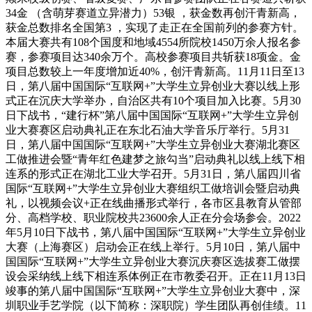
34金 （含萌芽赛道立异潜力）53银 ，获金数再创汗青新高，
获金总数排名全国第3 ，实现了走正在全国前列的参赛方针。
本届大赛共有108个国度和地域4554所院校1450万余人报名参
赛，参赛项目达340余万个。高校参赛项目共斩获18项金。金
项目总数较上一年度增加近40%，创汗青新高。11月11日至13
日，第八届中国国际“互联网+”大学生立异创业大赛以线上形
式正在沉庆大学举办，自治区共有10个项目加入比赛。5月30
日下战书，“建行杯”第八届中国国际“互联网+”大学生立异创
业大赛赛区启动典礼正在东北石油大学音乐厅举行。5月31
日，第八届中国国际“互联网+”大学生立异创业大赛湖北赛区
工做推进会暨“青年红色建梦之旅勾当”启动典礼以线上线下相
连系的形式正在湖北工业大学召开。5月31日，第八届四川省
国际“互联网+”大学生立异创业大赛组织工做培训会暨启动典
礼，以视频会议+正在线曲播形式举行，各市区县教育从管部
分、高档学校、职业院校共23600余人正在分会场参会。2022
年5月10日下战书，第八届中国国际“互联网+”大学生立异创业
大赛（上海赛区）启动会正在线上举行。5月10日，第八届中
国国际“互联网+”大学生立异创业大赛沉庆赛区选拔赛工做摆
设会采纳线上线下相连系体例正在市教委召开。正在11月13日
竣事的第八届中国国际“互联网+”大学生立异创业大赛中，深
圳职业手艺学院（以下简称：深职院）学生团队再创佳绩。11