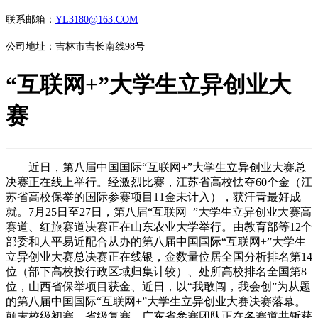
联系邮箱：
YL3180@163.COM
公司地址：吉林市吉长南线98号
“互联网+”大学生立异创业大
赛
近日，第八届中国国际“互联网+”大学生立异创业大赛总
决赛正在线上举行。经激烈比赛，江苏省高校怯夺60个金（江
苏省高校保举的国际参赛项目11金未计入），获汗青最好成
就。7月25日至27日，第八届“互联网+”大学生立异创业大赛高
赛道、红旅赛道决赛正在山东农业大学举行。由教育部等12个
部委和人平易近配合从办的第八届中国国际“互联网+”大学生
立异创业大赛总决赛正在线银，金数量位居全国分析排名第14
位（部下高校按行政区域归集计较）、处所高校排名全国第8
位，山西省保举项目获金、近日，以“我敢闯，我会创”为从题
的第八届中国国际“互联网+”大学生立异创业大赛决赛落幕。
颠末校级初赛、省级复赛、广东省参赛团队正在各赛道共斩获