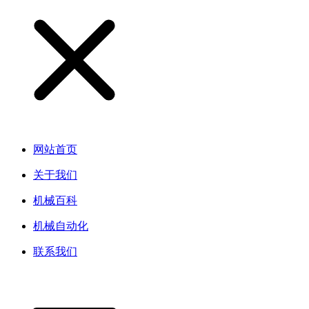
网站首页
关于我们
机械百科
机械自动化
联系我们