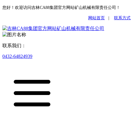
您好！欢迎访问吉林CA88集团官方网站矿山机械有限责任公司！
网站首页
|
联系方式
联系我们：
0432-64824939