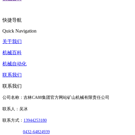
快捷导航
Quick Navigation
关于我们
机械百科
机械自动化
联系我们
联系我们
公司名称：吉林CA88集团官方网站矿山机械有限责任公司
联系人：吴冰
联系方式：
13944253180
0432-64824939