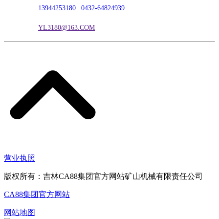
联系电话：
13944253180
|
0432-64824939
电子邮箱：
YL3180@163.COM
营业执照
版权所有：吉林CA88集团官方网站矿山机械有限责任公司
CA88集团官方网站
网站地图