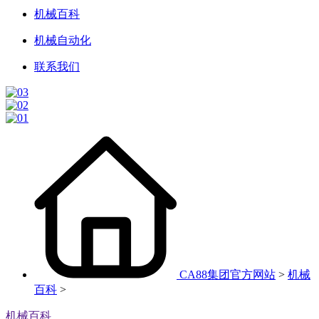
机械百科
机械自动化
联系我们
CA88集团官方网站
>
机械
百科
>
机械百科