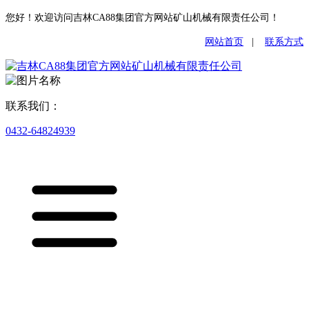
您好！欢迎访问吉林CA88集团官方网站矿山机械有限责任公司！
网站首页
|
联系方式
联系我们：
0432-64824939