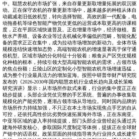
中。聪慧农机的市场扩张，来自存量更新取增量拓展的双沉驱
动。正在保守农机的存量更新市场中，越来越多的种植从体自
动裁减老旧低效机型，转向选择智能、高效的新一代配备，电
动拖沓机等绿色智能产物凭仗更低的运营成本取更高的功课精
度，正在平原区域快速普及。正在增量市场中，经济做植、畜
牧水产养殖、设备农业等过去机械化率偏低的范畴，智能化配
备的需求正正在集中，成为拉动市场增加的新动力。全体市场
规模连结快速增加态势，高端智能农机的增速显著高于保守通
俗机型。区域市场的分化特征十分较着：粮食从产区凭仗规模
化种植的根本，持续引领大型高端智能农机的需求，占领市场
的焦点份额；丘陵山区的定制化小型智能农机市场增速迅猛，
成为整个行业最具活力的增加蓝海。按照中研普华财产研究院
发布的《2026-2030年国内聪慧农机行业成长趋向及成长策略
研究演讲》显示：从市场所作款式来看，行业的集中度正正在
稳步提拔，头部企业凭仗完整的手艺系统、普遍的办事收集取
规模化的产能劣势，逐渐占领市场从导地位。同时国内品牌的
市场所作力持续加强，不只正在本土市场实现焦点手艺的自从
可控，还依托高性价比劣势快速拓展海外市场，正在东南亚、
中亚等区域的渗入率持续提拔，部门头部企业曾经起头通过共
建海外研发核心、参取国际尺度制定等体例，提拔正在全球财
产链中的话语权。政策层面的持续指导将为行业持久成长建牢