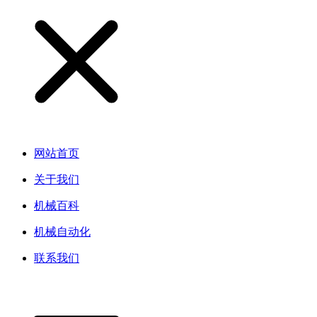
网站首页
关于我们
机械百科
机械自动化
联系我们