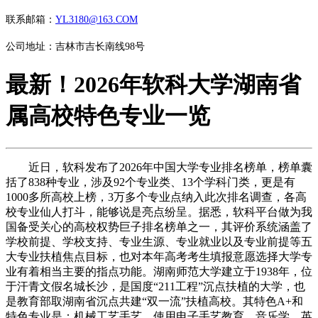
联系邮箱：
YL3180@163.COM
公司地址：吉林市吉长南线98号
最新！2026年软科大学湖南省
属高校特色专业一览
近日，软科发布了2026年中国大学专业排名榜单，榜单囊
括了838种专业，涉及92个专业类、13个学科门类，更是有
1000多所高校上榜，3万多个专业点纳入此次排名调查，各高
校专业仙人打斗，能够说是亮点纷呈。据悉，软科平台做为我
国备受关心的高校权势巨子排名榜单之一，其评价系统涵盖了
学校前提、学校支持、专业生源、专业就业以及专业前提等五
大专业扶植焦点目标，也对本年高考考生填报意愿选择大学专
业有着相当主要的指点功能。湖南师范大学建立于1938年，位
于汗青文假名城长沙，是国度“211工程”沉点扶植的大学，也
是教育部取湖南省沉点共建“双一流”扶植高校。其特色A+和
特色专业是：机械工艺手艺、使用电子手艺教育、音乐学、英