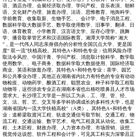
语、酒店办理、会展经济取办理、学问产权、音乐表演、朝鲜
语、文化财产办理、旅逛办理、法语、思惟教育、地舆科学、
学前教育、收集取新、生物手艺、、会计学、电子消息工程、
数据科学取大数据手艺、数学取使用数学、旧事学、翻译、日
语、体育教育、小学教育、汉言语文学、应存心理学、跳舞
学、播音取掌管艺术和汉语国际教育。湘潭大学简称“ 湘大
”，是一代伟人同志亲身倡办的分析性全国沉点大学、更是国
度“ 双一流”扶植高校。其特色A+和特色专业：信用风险办理
取法令风控、中国汗青、学问产权、消息取计较科学、数学取
使用数学、、电子商务、数据科学取大数据使用、国际经济取
商业、英语和旅逛办理。其特色A+和特色专业：茶学、园艺
和公共事业办理，其他正在湖南省内比力有特色的专业有动动
物检疫、动物药学、酿酒工程、聪慧农业、种子科学取工程取
动物等，这些涉农专业正在湖南本省也出格吃喷鼻且人才市场
需求大。长沙理工大学是一所以工为从，工、理、管、经、
文、法、哲、艺、交叉等多学科协调成长的多科性大学，也是
湖南省国内一流大学扶植高校”（A类）。其特色A+和特色专
业：道桥梁取渡河工程、轨道交通信号取节制、交通工程、物
流工程、交通运输、数字艺术、电气工程及其从动化、收集工
程、土木匠程、财政办理、人力资本办理、市场营销、设想、
视觉传达设想、软件工程和会计学，可见其工科实力深挚且正