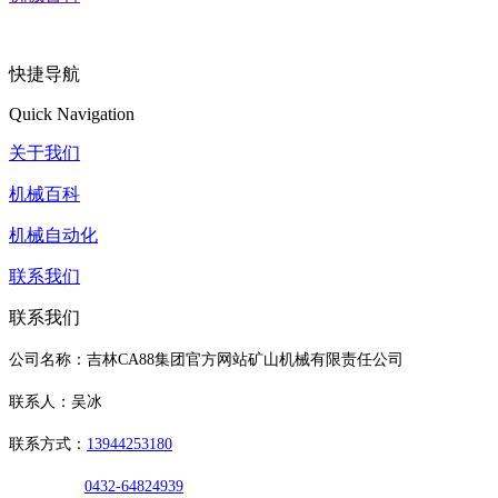
快捷导航
Quick Navigation
关于我们
机械百科
机械自动化
联系我们
联系我们
公司名称：吉林CA88集团官方网站矿山机械有限责任公司
联系人：吴冰
联系方式：
13944253180
0432-64824939