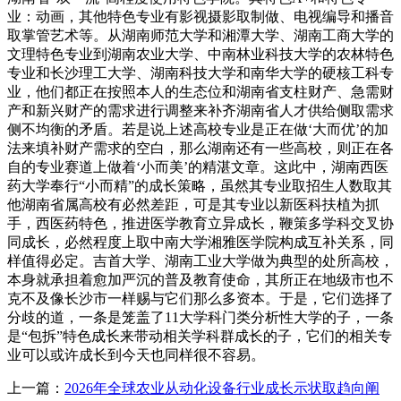
业：动画，其他特色专业有影视摄影取制做、电视编导和播音
取掌管艺术等。从湖南师范大学和湘潭大学、湖南工商大学的
文理特色专业到湖南农业大学、中南林业科技大学的农林特色
专业和长沙理工大学、湖南科技大学和南华大学的硬核工科专
业，他们都正在按照本人的生态位和湖南省支柱财产、急需财
产和新兴财产的需求进行调整来补齐湖南省人才供给侧取需求
侧不均衡的矛盾。若是说上述高校专业是正在做‘大而优’的加
法来填补财产需求的空白，那么湖南还有一些高校，则正在各
自的专业赛道上做着‘小而美’的精湛文章。这此中，湖南西医
药大学奉行“小而精”的成长策略，虽然其专业取招生人数取其
他湖南省属高校有必然差距，可是其专业以新医科扶植为抓
手，西医药特色，推进医学教育立异成长，鞭策多学科交叉协
同成长，必然程度上取中南大学湘雅医学院构成互补关系，同
样值得必定。吉首大学、湖南工业大学做为典型的处所高校，
本身就承担着愈加严沉的普及教育使命，其所正在地级市也不
克不及像长沙市一样赐与它们那么多资本。于是，它们选择了
分歧的道，一条是笼盖了11大学科门类分析性大学的子，一条
是“包拆”特色成长来带动相关学科群成长的子，它们的相关专
业可以或许成长到今天也同样很不容易。
上一篇：
2026年全球农业从动化设备行业成长示状取趋向阐