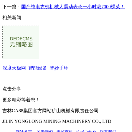
下一篇：
国产纯电农机机械人震动表态一小时栽7000棵菜！
相关新闻
深度天极网_智能设备_智妙手环
点击分享
更多精彩等着您！
吉林CA88集团官方网站矿山机械有限责任公司
JILIN YONGLONG MINING MACHINERY CO., LTD.